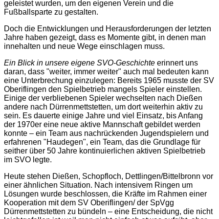
geleistet wurden, um den eigenen Verein und die
Fußballsparte zu gestalten.
Doch die Entwicklungen und Herausforderungen der letzten
Jahre haben gezeigt, dass es Momente gibt, in denen man
innehalten und neue Wege einschlagen muss.
Ein Blick in unsere eigene SVO-Geschichte
erinnert uns
daran, dass "weiter, immer weiter" auch mal bedeuten kann
eine Unterbrechung einzulegen: Bereits 1965 musste der SV
Oberiflingen den Spielbetrieb mangels Spieler einstellen.
Einige der verbliebenen Spieler wechselten nach Dießen
andere nach Dürrenmettstetten, um dort weiterhin aktiv zu
sein. Es dauerte einige Jahre und viel Einsatz, bis Anfang
der 1970er eine neue aktive Mannschaft gebildet werden
konnte – ein Team aus nachrückenden Jugendspielern und
erfahrenen "Haudegen", ein Team, das die Grundlage für
seither über 50 Jahre kontinuierlichen aktiven Spielbetrieb
im SVO legte.
Heute stehen Dießen, Schopfloch, Dettlingen/Bittelbronn vor
einer ähnlichen Situation. Nach intensivem Ringen um
Lösungen wurde beschlossen, die Kräfte im Rahmen einer
Kooperation mit dem SV Oberiflingen/ der SpVgg
Dürrenmettstetten zu bündeln – eine Entscheidung, die nicht