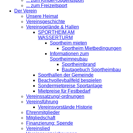
... zum Kinder-/Jugendsport
... zum Freizeitsport
Der Verein
Unsere Heimat
Vereinsgeschichte
Vereinsgelände & Hallen
SPORTHEIM AM
WASSERTURM
Sportheim mieten
Sportheim Mietbedingungen
Informationen zum
Sportheimneubau
Sportheimbrand
Bautagebuch Sportheimbau
Sporthallen der Gemeinde
Beachvolleyballfeld bespielen
Sondermietpreise Sportanlage
Mietpreise für Festbedarf
Vereinssatzung/-ordnungen
Vereinsführung
Vereinsvorstände Historie
Ehrenmitglieder
Mitgliedschaft
Finanzierung: Spende
Vereinslied