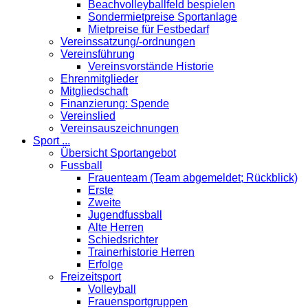
Beachvolleyballfeld bespielen
Sondermietpreise Sportanlage
Mietpreise für Festbedarf
Vereinssatzung/-ordnungen
Vereinsführung
Vereinsvorstände Historie
Ehrenmitglieder
Mitgliedschaft
Finanzierung: Spende
Vereinslied
Vereinsauszeichnungen
Sport ...
Übersicht Sportangebot
Fussball
Frauenteam (Team abgemeldet; Rückblick)
Erste
Zweite
Jugendfussball
Alte Herren
Schiedsrichter
Trainerhistorie Herren
Erfolge
Freizeitsport
Volleyball
Frauensportgruppen