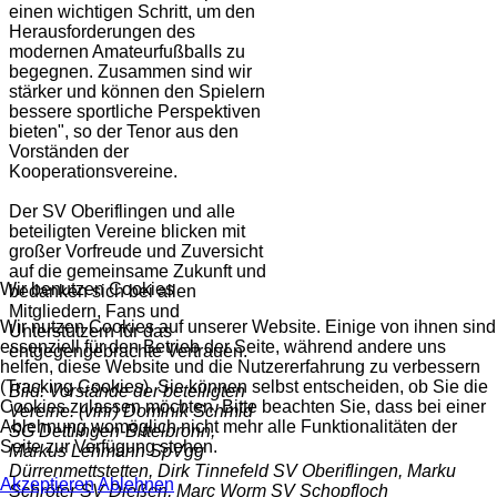
einen wichtigen Schritt, um den
Herausforderungen des
modernen Amateurfußballs zu
begegnen. Zusammen sind wir
stärker und können den Spielern
bessere sportliche Perspektiven
bieten", so der Tenor aus den
Vorständen der
Kooperationsvereine.
Der SV Oberiflingen und alle
beteiligten Vereine blicken mit
großer Vorfreude und Zuversicht
auf die gemeinsame Zukunft und
Wir benutzen Cookies
bedanken sich bei allen
Mitgliedern, Fans und
Wir nutzen Cookies auf unserer Website. Einige von ihnen sind
Unterstützern für das
essenziell für den Betrieb der Seite, während andere uns
entgegengebrachte Vertrauen.
helfen, diese Website und die Nutzererfahrung zu verbessern
(Tracking Cookies). Sie können selbst entscheiden, ob Sie die
Bild: Vorstände der beteiligten
Cookies zulassen möchten. Bitte beachten Sie, dass bei einer
Vereine. (vlnr) Dominik Schmid
Ablehnung womöglich nicht mehr alle Funktionalitäten der
SG Dettlingen-Bittelbronn,
Seite zur Verfügung stehen.
Markus Lehmann SpVgg
Dürrenmettstetten, Dirk Tinnefeld SV Oberiflingen, Marku
Akzeptieren
Ablehnen
Schröter SV Dießen, Marc Worm SV Schopfloch