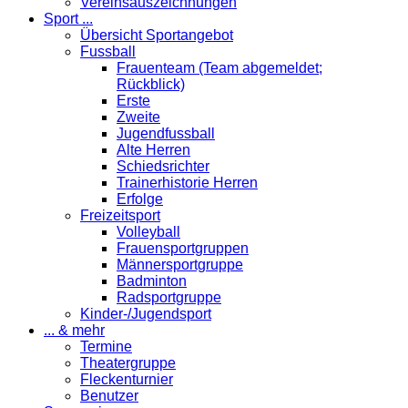
Vereinsauszeichnungen
Sport ...
Übersicht Sportangebot
Fussball
Frauenteam (Team abgemeldet;
Rückblick)
Erste
Zweite
Jugendfussball
Alte Herren
Schiedsrichter
Trainerhistorie Herren
Erfolge
Freizeitsport
Volleyball
Frauensportgruppen
Männersportgruppe
Badminton
Radsportgruppe
Kinder-/Jugendsport
... & mehr
Termine
Theatergruppe
Fleckenturnier
Benutzer