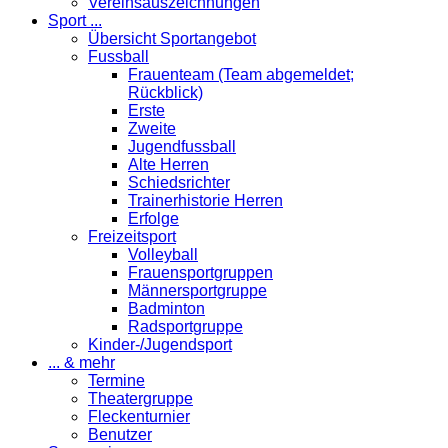
Vereinsauszeichnungen
Sport ...
Übersicht Sportangebot
Fussball
Frauenteam (Team abgemeldet;
Rückblick)
Erste
Zweite
Jugendfussball
Alte Herren
Schiedsrichter
Trainerhistorie Herren
Erfolge
Freizeitsport
Volleyball
Frauensportgruppen
Männersportgruppe
Badminton
Radsportgruppe
Kinder-/Jugendsport
... & mehr
Termine
Theatergruppe
Fleckenturnier
Benutzer