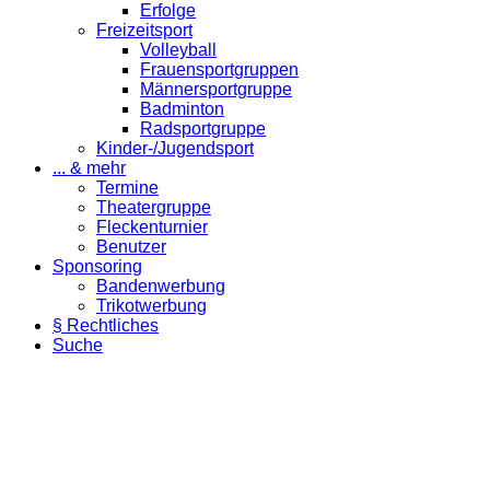
Erfolge
Freizeitsport
Volleyball
Frauensportgruppen
Männersportgruppe
Badminton
Radsportgruppe
Kinder-/Jugendsport
... & mehr
Termine
Theatergruppe
Fleckenturnier
Benutzer
Sponsoring
Bandenwerbung
Trikotwerbung
§ Rechtliches
Suche