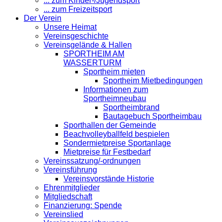
... zum Kinder-/Jugendsport
... zum Freizeitsport
Der Verein
Unsere Heimat
Vereinsgeschichte
Vereinsgelände & Hallen
SPORTHEIM AM
WASSERTURM
Sportheim mieten
Sportheim Mietbedingungen
Informationen zum
Sportheimneubau
Sportheimbrand
Bautagebuch Sportheimbau
Sporthallen der Gemeinde
Beachvolleyballfeld bespielen
Sondermietpreise Sportanlage
Mietpreise für Festbedarf
Vereinssatzung/-ordnungen
Vereinsführung
Vereinsvorstände Historie
Ehrenmitglieder
Mitgliedschaft
Finanzierung: Spende
Vereinslied