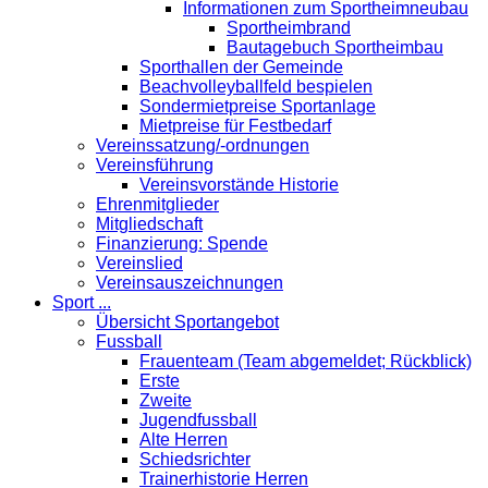
Informationen zum Sportheimneubau
Sportheimbrand
Bautagebuch Sportheimbau
Sporthallen der Gemeinde
Beachvolleyballfeld bespielen
Sondermietpreise Sportanlage
Mietpreise für Festbedarf
Vereinssatzung/-ordnungen
Vereinsführung
Vereinsvorstände Historie
Ehrenmitglieder
Mitgliedschaft
Finanzierung: Spende
Vereinslied
Vereinsauszeichnungen
Sport ...
Übersicht Sportangebot
Fussball
Frauenteam (Team abgemeldet; Rückblick)
Erste
Zweite
Jugendfussball
Alte Herren
Schiedsrichter
Trainerhistorie Herren