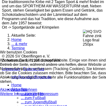
Die traditionsreiche Kirbe mit 2 Tagen Sport & mehr! findet im
und um das SPORTHEIM AM WASSERTURM statt. Neben
Sport, stehen Geseligkeit bei gutem Essen und Getränk, das
Schokoladescholdern und der Lämmlelauf auf dem
Programm und das hat Tradition, wie diese Aufnahme aus
dem Jahr 1957 beweist:
Ort ->
Sportgelände auf Krimpelen
Aktuelle Seite:
Home
... & mehr
Termine
Wir benutzen Cookies
© 2026 SV Oberiflingen e. V.
Wir nutzen Cookies auf unserer Website. Einige von ihnen sind 
Zollernstraße 6, 72296 Schopfloch
Betrieb der Seite, während andere uns helfen, diese Website u
Nutzererfahrung zu verbessern (Tracking Cookies). Sie können 
Impressum
|
Datenschutz
ob Sie die Cookies zulassen möchten. Bitte beachten Sie, dass
info@sv-oberiflingen.de
Ablehnung womöglich nicht mehr alle Funktionalitäten der Seit
stehen.
Home
Aktuelles
Akzeptieren
Ablehnen
... zum Verein
Weitere Informationen
|
Impressum
... zum Fußball
... zum Jugendfußball