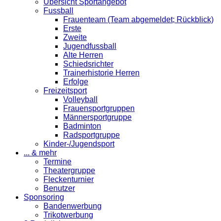
Übersicht Sportangebot
Fussball
Frauenteam (Team abgemeldet; Rückblick)
Erste
Zweite
Jugendfussball
Alte Herren
Schiedsrichter
Trainerhistorie Herren
Erfolge
Freizeitsport
Volleyball
Frauensportgruppen
Männersportgruppe
Badminton
Radsportgruppe
Kinder-/Jugendsport
... & mehr
Termine
Theatergruppe
Fleckenturnier
Benutzer
Sponsoring
Bandenwerbung
Trikotwerbung