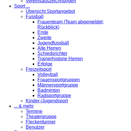
Vereinsauszeichnungen
Sport ...
Übersicht Sportangebot
Fussball
Frauenteam (Team abgemeldet;
Rückblick)
Erste
Zweite
Jugendfussball
Alte Herren
Schiedsrichter
Trainerhistorie Herren
Erfolge
Freizeitsport
Volleyball
Frauensportgruppen
Männersportgruppe
Badminton
Radsportgruppe
Kinder-/Jugendsport
... & mehr
Termine
Theatergruppe
Fleckenturnier
Benutzer