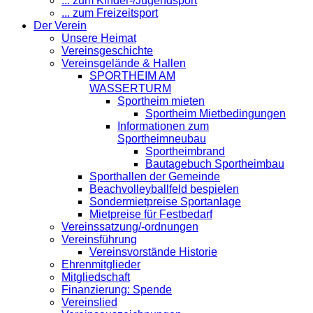
... zum Kinder-/Jugendsport
... zum Freizeitsport
Der Verein
Unsere Heimat
Vereinsgeschichte
Vereinsgelände & Hallen
SPORTHEIM AM
WASSERTURM
Sportheim mieten
Sportheim Mietbedingungen
Informationen zum
Sportheimneubau
Sportheimbrand
Bautagebuch Sportheimbau
Sporthallen der Gemeinde
Beachvolleyballfeld bespielen
Sondermietpreise Sportanlage
Mietpreise für Festbedarf
Vereinssatzung/-ordnungen
Vereinsführung
Vereinsvorstände Historie
Ehrenmitglieder
Mitgliedschaft
Finanzierung: Spende
Vereinslied