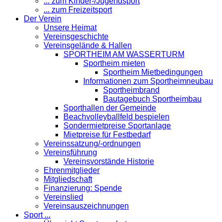
... zum Kinder-/Jugendsport
... zum Freizeitsport
Der Verein
Unsere Heimat
Vereinsgeschichte
Vereinsgelände & Hallen
SPORTHEIM AM WASSERTURM
Sportheim mieten
Sportheim Mietbedingungen
Informationen zum Sportheimneubau
Sportheimbrand
Bautagebuch Sportheimbau
Sporthallen der Gemeinde
Beachvolleyballfeld bespielen
Sondermietpreise Sportanlage
Mietpreise für Festbedarf
Vereinssatzung/-ordnungen
Vereinsführung
Vereinsvorstände Historie
Ehrenmitglieder
Mitgliedschaft
Finanzierung: Spende
Vereinslied
Vereinsauszeichnungen
Sport ...