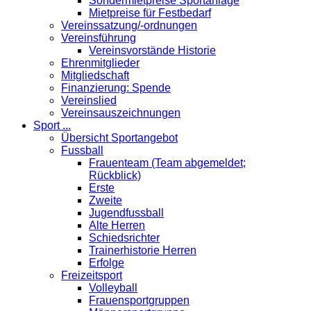
Sondermietpreise Sportanlage
Mietpreise für Festbedarf
Vereinssatzung/-ordnungen
Vereinsführung
Vereinsvorstände Historie
Ehrenmitglieder
Mitgliedschaft
Finanzierung: Spende
Vereinslied
Vereinsauszeichnungen
Sport ...
Übersicht Sportangebot
Fussball
Frauenteam (Team abgemeldet;
Rückblick)
Erste
Zweite
Jugendfussball
Alte Herren
Schiedsrichter
Trainerhistorie Herren
Erfolge
Freizeitsport
Volleyball
Frauensportgruppen