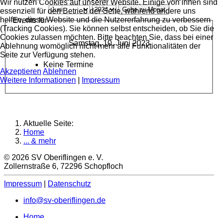
Wir nutzen Cookies auf unserer Website. Einige von ihnen sind
Gehe zu Monat
essenziell für den Betrieb der Seite, während andere uns
helfen, diese Website und die Nutzererfahrung zu verbessern
Events für
(Tracking Cookies). Sie können selbst entscheiden, ob Sie die
Cookies zulassen möchten. Bitte beachten Sie, dass bei einer
Samstag, 10. Juni 2023
Ablehnung womöglich nicht mehr alle Funktionalitäten der
Seite zur Verfügung stehen.
Keine Termine
Akzeptieren
Ablehnen
Weitere Informationen
|
Impressum
Aktuelle Seite:
Home
... & mehr
© 2026 SV Oberiflingen e. V.
Zollernstraße 6, 72296 Schopfloch
Impressum
|
Datenschutz
info@sv-oberiflingen.de
Home