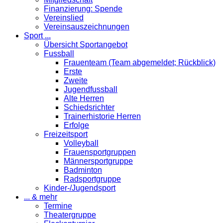
Finanzierung: Spende
Vereinslied
Vereinsauszeichnungen
Sport ...
Übersicht Sportangebot
Fussball
Frauenteam (Team abgemeldet; Rückblick)
Erste
Zweite
Jugendfussball
Alte Herren
Schiedsrichter
Trainerhistorie Herren
Erfolge
Freizeitsport
Volleyball
Frauensportgruppen
Männersportgruppe
Badminton
Radsportgruppe
Kinder-/Jugendsport
... & mehr
Termine
Theatergruppe