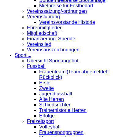
Sondermietpreise Sportanlage
Mietpreise für Festbedarf
Vereinssatzung/-ordnungen
Vereinsführung
Vereinsvorstände Historie
Ehrenmitglieder
Mitgliedschaft
Finanzierung: Spende
Vereinslied
Vereinsauszeichnungen
Sport ...
Übersicht Sportangebot
Fussball
Frauenteam (Team abgemeldet;
Rückblick)
Erste
Zweite
Jugendfussball
Alte Herren
Schiedsrichter
Trainerhistorie Herren
Erfolge
Freizeitsport
Volleyball
Frauensportgruppen