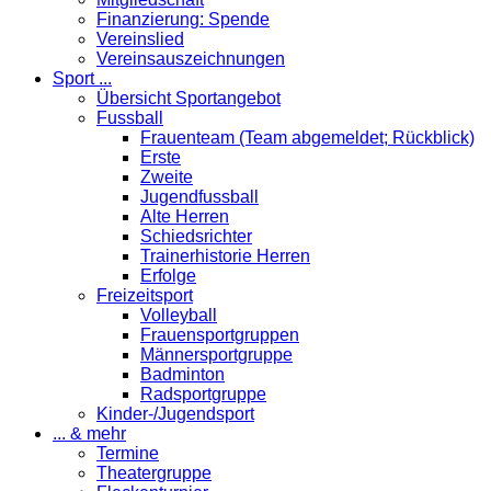
Finanzierung: Spende
Vereinslied
Vereinsauszeichnungen
Sport ...
Übersicht Sportangebot
Fussball
Frauenteam (Team abgemeldet; Rückblick)
Erste
Zweite
Jugendfussball
Alte Herren
Schiedsrichter
Trainerhistorie Herren
Erfolge
Freizeitsport
Volleyball
Frauensportgruppen
Männersportgruppe
Badminton
Radsportgruppe
Kinder-/Jugendsport
... & mehr
Termine
Theatergruppe