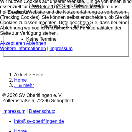
Wir nutzen Cookies auf unserer Website. Einige von ihnen sind
Gehe zu Monat
essenziell für den Betrieb der Seite, während andere uns
helfen, diese Website und die Nutzererfahrung zu verbessern
Events für
(Tracking Cookies). Sie können selbst entscheiden, ob Sie die
Cookies zulassen möchten. Bitte beachten Sie, dass bei einer
Dienstag, 13. Juni 2023
Ablehnung womöglich nicht mehr alle Funktionalitäten der
Seite zur Verfügung stehen.
Keine Termine
Akzeptieren
Ablehnen
Weitere Informationen
|
Impressum
Aktuelle Seite:
Home
... & mehr
© 2026 SV Oberiflingen e. V.
Zollernstraße 6, 72296 Schopfloch
Impressum
|
Datenschutz
info@sv-oberiflingen.de
Home