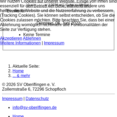
Wir nutzen Cookies auf unserer Website. Einige von ihnen sind
Gehe zu Monat
essenziell für den Betrieb der Seite, während andere uns
helfen, diese Website und die Nutzererfahrung zu verbessern
Events für
(Tracking Cookies). Sie können selbst entscheiden, ob Sie die
Cookies zulassen möchten. Bitte beachten Sie, dass bei einer
Dienstag, 06. Juni 2023
Ablehnung womöglich nicht mehr alle Funktionalitäten der
Seite zur Verfügung stehen.
Keine Termine
Akzeptieren
Ablehnen
Weitere Informationen
|
Impressum
Aktuelle Seite:
Home
... & mehr
© 2026 SV Oberiflingen e. V.
Zollernstraße 6, 72296 Schopfloch
Impressum
|
Datenschutz
info@sv-oberiflingen.de
Home