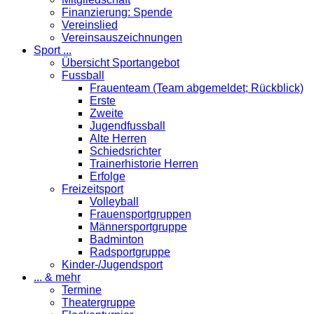
Finanzierung: Spende
Vereinslied
Vereinsauszeichnungen
Sport ...
Übersicht Sportangebot
Fussball
Frauenteam (Team abgemeldet; Rückblick)
Erste
Zweite
Jugendfussball
Alte Herren
Schiedsrichter
Trainerhistorie Herren
Erfolge
Freizeitsport
Volleyball
Frauensportgruppen
Männersportgruppe
Badminton
Radsportgruppe
Kinder-/Jugendsport
... & mehr
Termine
Theatergruppe