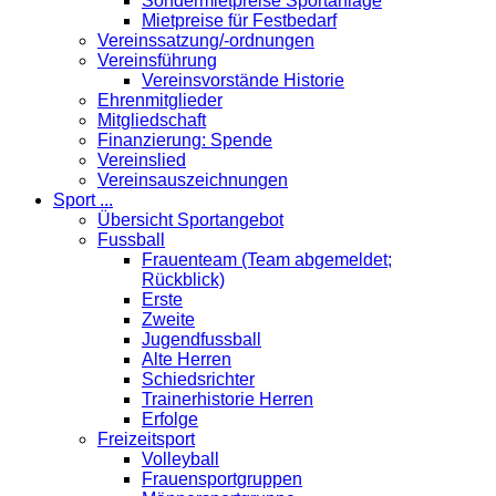
Sondermietpreise Sportanlage
Mietpreise für Festbedarf
Vereinssatzung/-ordnungen
Vereinsführung
Vereinsvorstände Historie
Ehrenmitglieder
Mitgliedschaft
Finanzierung: Spende
Vereinslied
Vereinsauszeichnungen
Sport ...
Übersicht Sportangebot
Fussball
Frauenteam (Team abgemeldet;
Rückblick)
Erste
Zweite
Jugendfussball
Alte Herren
Schiedsrichter
Trainerhistorie Herren
Erfolge
Freizeitsport
Volleyball
Frauensportgruppen