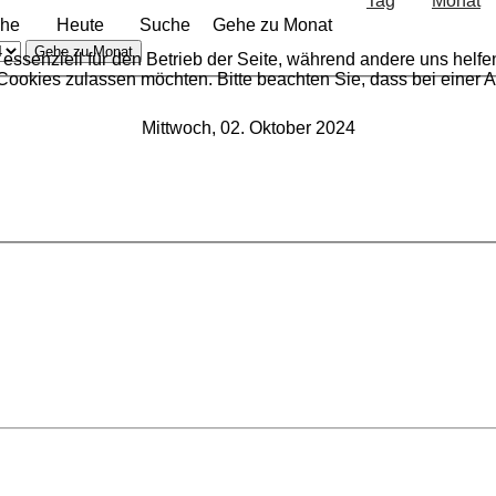
he
Heute
Suche
Gehe zu Monat
Gehe zu Monat
 essenziell für den Betrieb der Seite, während andere uns helf
 Cookies zulassen möchten. Bitte beachten Sie, dass bei einer 
Mittwoch, 02. Oktober 2024