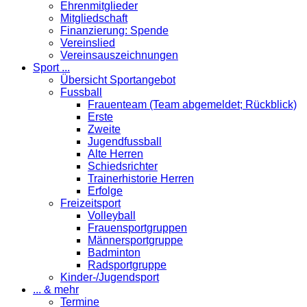
Ehrenmitglieder
Mitgliedschaft
Finanzierung: Spende
Vereinslied
Vereinsauszeichnungen
Sport ...
Übersicht Sportangebot
Fussball
Frauenteam (Team abgemeldet; Rückblick)
Erste
Zweite
Jugendfussball
Alte Herren
Schiedsrichter
Trainerhistorie Herren
Erfolge
Freizeitsport
Volleyball
Frauensportgruppen
Männersportgruppe
Badminton
Radsportgruppe
Kinder-/Jugendsport
... & mehr
Termine