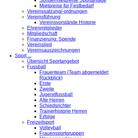
Sondermietpreise Sportanlage
Mietpreise für Festbedarf
Vereinssatzung/-ordnungen
Vereinsführung
Vereinsvorstände Historie
Ehrenmitglieder
Mitgliedschaft
Finanzierung: Spende
Vereinslied
Vereinsauszeichnungen
Sport ...
Übersicht Sportangebot
Fussball
Frauenteam (Team abgemeldet;
Rückblick)
Erste
Zweite
Jugendfussball
Alte Herren
Schiedsrichter
Trainerhistorie Herren
Erfolge
Freizeitsport
Volleyball
Frauensportgruppen