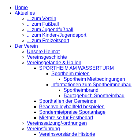
Home
Aktuelles
... zum Verein
... zum Fußball
... zum Jugendfußball
... zum Kinder-/Jugendsport
... zum Freizeitsport
Der Verein
Unsere Heimat
Vereinsgeschichte
Vereinsgelände & Hallen
SPORTHEIM AM WASSERTURM
Sportheim mieten
Sportheim Mietbedingungen
Informationen zum Sportheimneubau
Sportheimbrand
Bautagebuch Sportheimbau
Sporthallen der Gemeinde
Beachvolleyballfeld bespielen
Sondermietpreise Sportanlage
Mietpreise für Festbedarf
Vereinssatzung/-ordnungen
Vereinsführung
Vereinsvorstände Historie