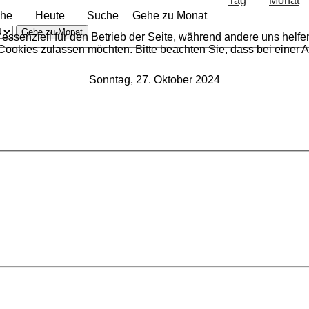
he
Heute
Suche
Gehe zu Monat
Gehe zu Monat
 essenziell für den Betrieb der Seite, während andere uns helf
 Cookies zulassen möchten. Bitte beachten Sie, dass bei einer 
Sonntag, 27. Oktober 2024