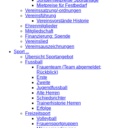
Sondermietpreise Sportanlage
Mietpreise für Festbedarf
Vereinssatzung/-ordnungen
Vereinsführung
Vereinsvorstände Historie
Ehrenmitglieder
Mitgliedschaft
Finanzierung: Spende
Vereinslied
Vereinsauszeichnungen
Sport ...
Übersicht Sportangebot
Fussball
Frauenteam (Team abgemeldet;
Rückblick)
Erste
Zweite
Jugendfussball
Alte Herren
Schiedsrichter
Trainerhistorie Herren
Erfolge
Freizeitsport
Volleyball
Frauensportgruppen