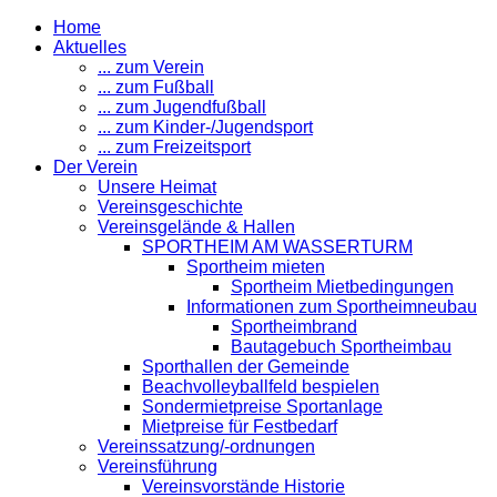
Home
Aktuelles
... zum Verein
... zum Fußball
... zum Jugendfußball
... zum Kinder-/Jugendsport
... zum Freizeitsport
Der Verein
Unsere Heimat
Vereinsgeschichte
Vereinsgelände & Hallen
SPORTHEIM AM WASSERTURM
Sportheim mieten
Sportheim Mietbedingungen
Informationen zum Sportheimneubau
Sportheimbrand
Bautagebuch Sportheimbau
Sporthallen der Gemeinde
Beachvolleyballfeld bespielen
Sondermietpreise Sportanlage
Mietpreise für Festbedarf
Vereinssatzung/-ordnungen
Vereinsführung
Vereinsvorstände Historie