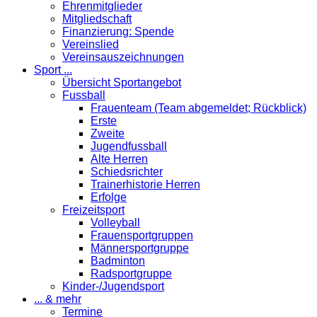
Ehrenmitglieder
Mitgliedschaft
Finanzierung: Spende
Vereinslied
Vereinsauszeichnungen
Sport ...
Übersicht Sportangebot
Fussball
Frauenteam (Team abgemeldet; Rückblick)
Erste
Zweite
Jugendfussball
Alte Herren
Schiedsrichter
Trainerhistorie Herren
Erfolge
Freizeitsport
Volleyball
Frauensportgruppen
Männersportgruppe
Badminton
Radsportgruppe
Kinder-/Jugendsport
... & mehr
Termine