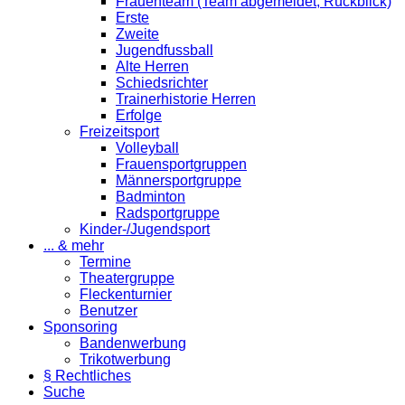
Frauenteam (Team abgemeldet; Rückblick)
Erste
Zweite
Jugendfussball
Alte Herren
Schiedsrichter
Trainerhistorie Herren
Erfolge
Freizeitsport
Volleyball
Frauensportgruppen
Männersportgruppe
Badminton
Radsportgruppe
Kinder-/Jugendsport
... & mehr
Termine
Theatergruppe
Fleckenturnier
Benutzer
Sponsoring
Bandenwerbung
Trikotwerbung
§ Rechtliches
Suche