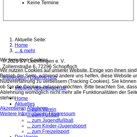
Keine Termine
Aktuelle Seite:
Home
... & mehr
Wir benutzen Cookies
© 2026 SV Oberiflingen e. V.
Zollernstraße 6, 72296 Schopfloch
Wir nutzen Cookies auf unserer Website. Einige von ihnen sind 
Betrieb der Seite, während andere uns helfen, diese Website u
Impressum
|
Datenschutz
Nutzererfahrung zu verbessern (Tracking Cookies). Sie können 
ob Sie die Cookies zulassen möchten. Bitte beachten Sie, dass
info@sv-oberiflingen.de
Ablehnung womöglich nicht mehr alle Funktionalitäten der Seit
stehen.
Home
Aktuelles
Akzeptieren
Ablehnen
... zum Verein
Weitere Informationen
|
Impressum
... zum Fußball
... zum Jugendfußball
... zum Kinder-/Jugendsport
... zum Freizeitsport
Der Verein