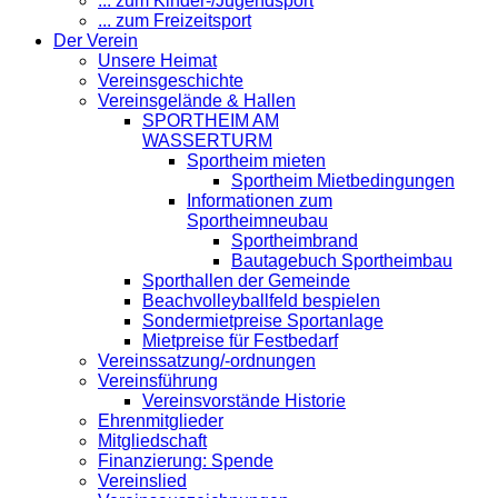
... zum Kinder-/Jugendsport
... zum Freizeitsport
Der Verein
Unsere Heimat
Vereinsgeschichte
Vereinsgelände & Hallen
SPORTHEIM AM
WASSERTURM
Sportheim mieten
Sportheim Mietbedingungen
Informationen zum
Sportheimneubau
Sportheimbrand
Bautagebuch Sportheimbau
Sporthallen der Gemeinde
Beachvolleyballfeld bespielen
Sondermietpreise Sportanlage
Mietpreise für Festbedarf
Vereinssatzung/-ordnungen
Vereinsführung
Vereinsvorstände Historie
Ehrenmitglieder
Mitgliedschaft
Finanzierung: Spende
Vereinslied