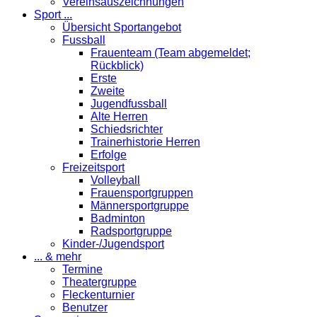
Vereinsauszeichnungen
Sport ...
Übersicht Sportangebot
Fussball
Frauenteam (Team abgemeldet;
Rückblick)
Erste
Zweite
Jugendfussball
Alte Herren
Schiedsrichter
Trainerhistorie Herren
Erfolge
Freizeitsport
Volleyball
Frauensportgruppen
Männersportgruppe
Badminton
Radsportgruppe
Kinder-/Jugendsport
... & mehr
Termine
Theatergruppe
Fleckenturnier
Benutzer