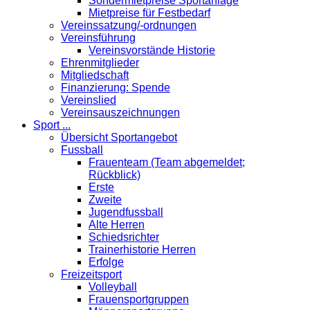
Sondermietpreise Sportanlage
Mietpreise für Festbedarf
Vereinssatzung/-ordnungen
Vereinsführung
Vereinsvorstände Historie
Ehrenmitglieder
Mitgliedschaft
Finanzierung: Spende
Vereinslied
Vereinsauszeichnungen
Sport ...
Übersicht Sportangebot
Fussball
Frauenteam (Team abgemeldet;
Rückblick)
Erste
Zweite
Jugendfussball
Alte Herren
Schiedsrichter
Trainerhistorie Herren
Erfolge
Freizeitsport
Volleyball
Frauensportgruppen