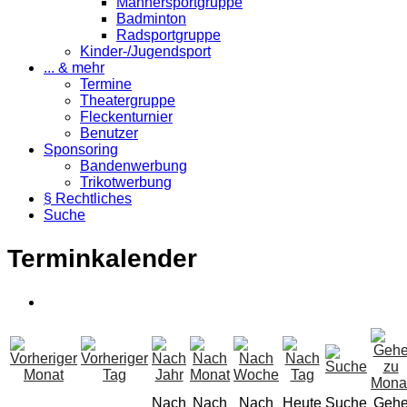
Männersportgruppe
Badminton
Radsportgruppe
Kinder-/Jugendsport
... & mehr
Termine
Theatergruppe
Fleckenturnier
Benutzer
Sponsoring
Bandenwerbung
Trikotwerbung
§ Rechtliches
Suche
Terminkalender
Nach
Nach
Nach
Heute
Suche
Geh