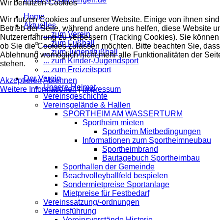
Wir benutzen Cookies
Home
Wir nutzen Cookies auf unserer Website. Einige von ihnen sind 
Aktuelles
Betrieb der Seite, während andere uns helfen, diese Website u
... zum Verein
Nutzererfahrung zu verbessern (Tracking Cookies). Sie können 
... zum Fußball
ob Sie die Cookies zulassen möchten. Bitte beachten Sie, dass
... zum Jugendfußball
Ablehnung womöglich nicht mehr alle Funktionalitäten der Seit
... zum Kinder-/Jugendsport
stehen.
... zum Freizeitsport
Der Verein
Akzeptieren
Ablehnen
Unsere Heimat
Weitere Informationen
|
Impressum
Vereinsgeschichte
Vereinsgelände & Hallen
SPORTHEIM AM WASSERTURM
Sportheim mieten
Sportheim Mietbedingungen
Informationen zum Sportheimneubau
Sportheimbrand
Bautagebuch Sportheimbau
Sporthallen der Gemeinde
Beachvolleyballfeld bespielen
Sondermietpreise Sportanlage
Mietpreise für Festbedarf
Vereinssatzung/-ordnungen
Vereinsführung
Vereinsvorstände Historie