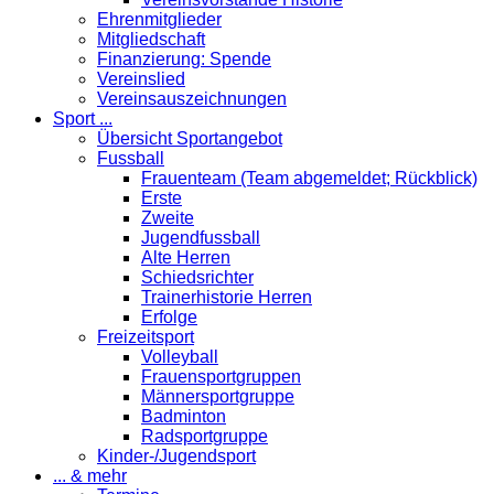
Ehrenmitglieder
Mitgliedschaft
Finanzierung: Spende
Vereinslied
Vereinsauszeichnungen
Sport ...
Übersicht Sportangebot
Fussball
Frauenteam (Team abgemeldet; Rückblick)
Erste
Zweite
Jugendfussball
Alte Herren
Schiedsrichter
Trainerhistorie Herren
Erfolge
Freizeitsport
Volleyball
Frauensportgruppen
Männersportgruppe
Badminton
Radsportgruppe
Kinder-/Jugendsport
... & mehr