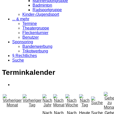
Männersportgruppe
Badminton
Radsportgruppe
Kinder-/Jugendsport
... & mehr
Termine
Theatergruppe
Fleckenturnier
Benutzer
Sponsoring
Bandenwerbung
Trikotwerbung
§ Rechtliches
Suche
Terminkalender
Nach
Nach
Nach
Heute
Suche
Geh