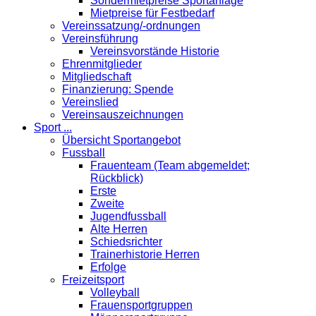
Sondermietpreise Sportanlage
Mietpreise für Festbedarf
Vereinssatzung/-ordnungen
Vereinsführung
Vereinsvorstände Historie
Ehrenmitglieder
Mitgliedschaft
Finanzierung: Spende
Vereinslied
Vereinsauszeichnungen
Sport ...
Übersicht Sportangebot
Fussball
Frauenteam (Team abgemeldet;
Rückblick)
Erste
Zweite
Jugendfussball
Alte Herren
Schiedsrichter
Trainerhistorie Herren
Erfolge
Freizeitsport
Volleyball
Frauensportgruppen