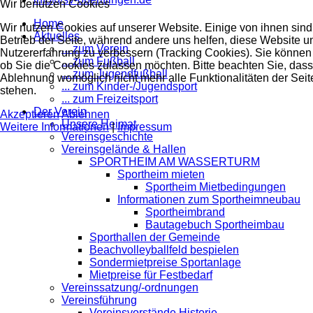
Wir benutzen Cookies
Home
Wir nutzen Cookies auf unserer Website. Einige von ihnen sind 
Aktuelles
Betrieb der Seite, während andere uns helfen, diese Website u
... zum Verein
Nutzererfahrung zu verbessern (Tracking Cookies). Sie können 
... zum Fußball
ob Sie die Cookies zulassen möchten. Bitte beachten Sie, dass
... zum Jugendfußball
Ablehnung womöglich nicht mehr alle Funktionalitäten der Seit
... zum Kinder-/Jugendsport
stehen.
... zum Freizeitsport
Der Verein
Akzeptieren
Ablehnen
Unsere Heimat
Weitere Informationen
|
Impressum
Vereinsgeschichte
Vereinsgelände & Hallen
SPORTHEIM AM WASSERTURM
Sportheim mieten
Sportheim Mietbedingungen
Informationen zum Sportheimneubau
Sportheimbrand
Bautagebuch Sportheimbau
Sporthallen der Gemeinde
Beachvolleyballfeld bespielen
Sondermietpreise Sportanlage
Mietpreise für Festbedarf
Vereinssatzung/-ordnungen
Vereinsführung
Vereinsvorstände Historie