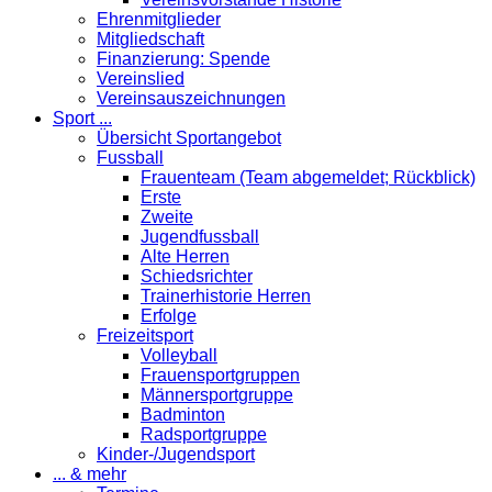
Ehrenmitglieder
Mitgliedschaft
Finanzierung: Spende
Vereinslied
Vereinsauszeichnungen
Sport ...
Übersicht Sportangebot
Fussball
Frauenteam (Team abgemeldet; Rückblick)
Erste
Zweite
Jugendfussball
Alte Herren
Schiedsrichter
Trainerhistorie Herren
Erfolge
Freizeitsport
Volleyball
Frauensportgruppen
Männersportgruppe
Badminton
Radsportgruppe
Kinder-/Jugendsport
... & mehr