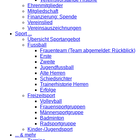
Ehrenmitglieder
Mitgliedschaft
Finanzierung: Spende
Vereinslied
Vereinsauszeichnungen
Sport ...
Übersicht Sportangebot
Fussball
Frauenteam (Team abgemeldet; Rückblick)
Erste
Zweite
Jugendfussball
Alte Herren
Schiedsrichter
Trainerhistorie Herren
Erfolge
Freizeitsport
Volleyball
Frauensportgruppen
Männersportgruppe
Badminton
Radsportgruppe
Kinder-/Jugendsport
... & mehr