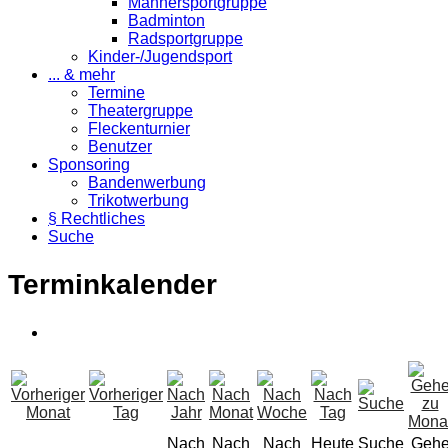
Männersportgruppe
Badminton
Radsportgruppe
Kinder-/Jugendsport
... & mehr
Termine
Theatergruppe
Fleckenturnier
Benutzer
Sponsoring
Bandenwerbung
Trikotwerbung
§ Rechtliches
Suche
Terminkalender
Nach
Nach
Nach
Heute
Suche
Geh