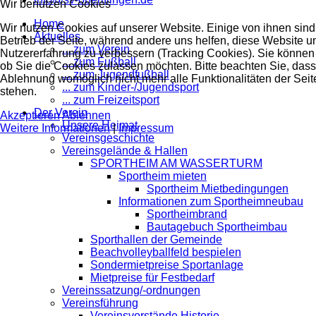
Wir benutzen Cookies
Home
Wir nutzen Cookies auf unserer Website. Einige von ihnen sind 
Aktuelles
Betrieb der Seite, während andere uns helfen, diese Website u
... zum Verein
Nutzererfahrung zu verbessern (Tracking Cookies). Sie können 
... zum Fußball
ob Sie die Cookies zulassen möchten. Bitte beachten Sie, dass
... zum Jugendfußball
Ablehnung womöglich nicht mehr alle Funktionalitäten der Seit
... zum Kinder-/Jugendsport
stehen.
... zum Freizeitsport
Der Verein
Akzeptieren
Ablehnen
Unsere Heimat
Weitere Informationen
|
Impressum
Vereinsgeschichte
Vereinsgelände & Hallen
SPORTHEIM AM WASSERTURM
Sportheim mieten
Sportheim Mietbedingungen
Informationen zum Sportheimneubau
Sportheimbrand
Bautagebuch Sportheimbau
Sporthallen der Gemeinde
Beachvolleyballfeld bespielen
Sondermietpreise Sportanlage
Mietpreise für Festbedarf
Vereinssatzung/-ordnungen
Vereinsführung
Vereinsvorstände Historie