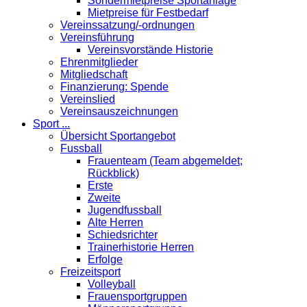
Sondermietpreise Sportanlage
Mietpreise für Festbedarf
Vereinssatzung/-ordnungen
Vereinsführung
Vereinsvorstände Historie
Ehrenmitglieder
Mitgliedschaft
Finanzierung: Spende
Vereinslied
Vereinsauszeichnungen
Sport ...
Übersicht Sportangebot
Fussball
Frauenteam (Team abgemeldet;
Rückblick)
Erste
Zweite
Jugendfussball
Alte Herren
Schiedsrichter
Trainerhistorie Herren
Erfolge
Freizeitsport
Volleyball
Frauensportgruppen