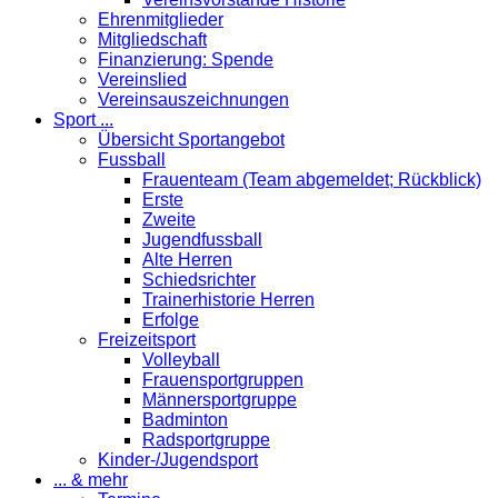
Ehrenmitglieder
Mitgliedschaft
Finanzierung: Spende
Vereinslied
Vereinsauszeichnungen
Sport ...
Übersicht Sportangebot
Fussball
Frauenteam (Team abgemeldet; Rückblick)
Erste
Zweite
Jugendfussball
Alte Herren
Schiedsrichter
Trainerhistorie Herren
Erfolge
Freizeitsport
Volleyball
Frauensportgruppen
Männersportgruppe
Badminton
Radsportgruppe
Kinder-/Jugendsport
... & mehr