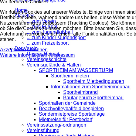
Wir benutzen Cookies
Home
Wir nutzen Cookies auf unserer Website. Einige von ihnen sind 
Aktuelles
Betrieb der Seite, während andere uns helfen, diese Website u
... zum Verein
Nutzererfahrung zu verbessern (Tracking Cookies). Sie können 
... zum Fußball
ob Sie die Cookies zulassen möchten. Bitte beachten Sie, dass
... zum Jugendfußball
Ablehnung womöglich nicht mehr alle Funktionalitäten der Seit
... zum Kinder-/Jugendsport
stehen.
... zum Freizeitsport
Der Verein
Akzeptieren
Ablehnen
Unsere Heimat
Weitere Informationen
|
Impressum
Vereinsgeschichte
Vereinsgelände & Hallen
SPORTHEIM AM WASSERTURM
Sportheim mieten
Sportheim Mietbedingungen
Informationen zum Sportheimneubau
Sportheimbrand
Bautagebuch Sportheimbau
Sporthallen der Gemeinde
Beachvolleyballfeld bespielen
Sondermietpreise Sportanlage
Mietpreise für Festbedarf
Vereinssatzung/-ordnungen
Vereinsführung
Vereinsvorstände Historie