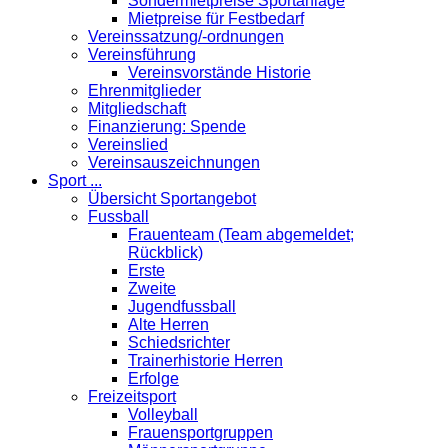
Sondermietpreise Sportanlage
Mietpreise für Festbedarf
Vereinssatzung/-ordnungen
Vereinsführung
Vereinsvorstände Historie
Ehrenmitglieder
Mitgliedschaft
Finanzierung: Spende
Vereinslied
Vereinsauszeichnungen
Sport ...
Übersicht Sportangebot
Fussball
Frauenteam (Team abgemeldet;
Rückblick)
Erste
Zweite
Jugendfussball
Alte Herren
Schiedsrichter
Trainerhistorie Herren
Erfolge
Freizeitsport
Volleyball
Frauensportgruppen