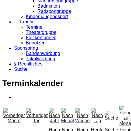
Männersportgruppe
Badminton
Radsportgruppe
Kinder-/Jugendsport
... & mehr
Termine
Theatergruppe
Fleckenturnier
Benutzer
Sponsoring
Bandenwerbung
Trikotwerbung
§ Rechtliches
Suche
Terminkalender
Nach
Nach
Nach
Heute
Suche
Geh