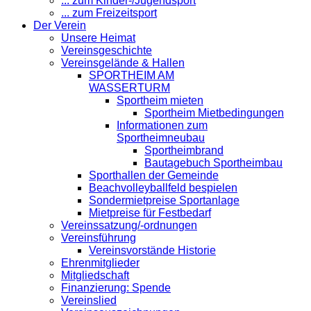
... zum Kinder-/Jugendsport
... zum Freizeitsport
Der Verein
Unsere Heimat
Vereinsgeschichte
Vereinsgelände & Hallen
SPORTHEIM AM
WASSERTURM
Sportheim mieten
Sportheim Mietbedingungen
Informationen zum
Sportheimneubau
Sportheimbrand
Bautagebuch Sportheimbau
Sporthallen der Gemeinde
Beachvolleyballfeld bespielen
Sondermietpreise Sportanlage
Mietpreise für Festbedarf
Vereinssatzung/-ordnungen
Vereinsführung
Vereinsvorstände Historie
Ehrenmitglieder
Mitgliedschaft
Finanzierung: Spende
Vereinslied