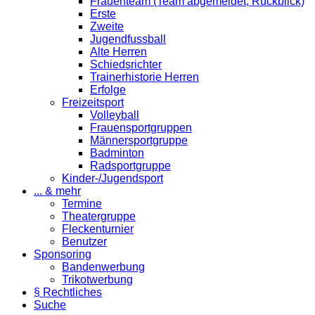
Frauenteam (Team abgemeldet; Rückblick)
Erste
Zweite
Jugendfussball
Alte Herren
Schiedsrichter
Trainerhistorie Herren
Erfolge
Freizeitsport
Volleyball
Frauensportgruppen
Männersportgruppe
Badminton
Radsportgruppe
Kinder-/Jugendsport
... & mehr
Termine
Theatergruppe
Fleckenturnier
Benutzer
Sponsoring
Bandenwerbung
Trikotwerbung
§ Rechtliches
Suche