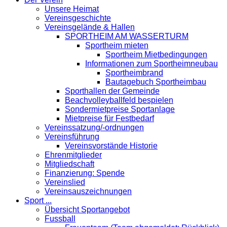
Unsere Heimat
Vereinsgeschichte
Vereinsgelände & Hallen
SPORTHEIM AM WASSERTURM
Sportheim mieten
Sportheim Mietbedingungen
Informationen zum Sportheimneubau
Sportheimbrand
Bautagebuch Sportheimbau
Sporthallen der Gemeinde
Beachvolleyballfeld bespielen
Sondermietpreise Sportanlage
Mietpreise für Festbedarf
Vereinssatzung/-ordnungen
Vereinsführung
Vereinsvorstände Historie
Ehrenmitglieder
Mitgliedschaft
Finanzierung: Spende
Vereinslied
Vereinsauszeichnungen
Sport ...
Übersicht Sportangebot
Fussball