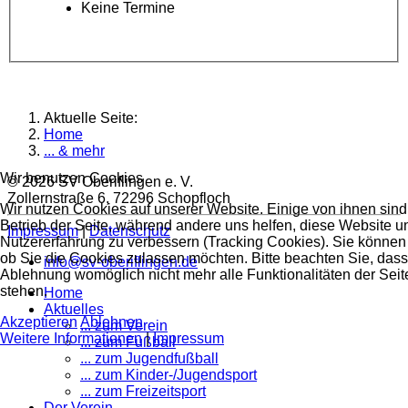
Keine Termine
Aktuelle Seite:
Home
... & mehr
Wir benutzen Cookies
© 2026 SV Oberiflingen e. V.
Zollernstraße 6, 72296 Schopfloch
Wir nutzen Cookies auf unserer Website. Einige von ihnen sind 
Betrieb der Seite, während andere uns helfen, diese Website u
Impressum
|
Datenschutz
Nutzererfahrung zu verbessern (Tracking Cookies). Sie können 
ob Sie die Cookies zulassen möchten. Bitte beachten Sie, dass
info@sv-oberiflingen.de
Ablehnung womöglich nicht mehr alle Funktionalitäten der Seit
stehen.
Home
Aktuelles
Akzeptieren
Ablehnen
... zum Verein
Weitere Informationen
|
Impressum
... zum Fußball
... zum Jugendfußball
... zum Kinder-/Jugendsport
... zum Freizeitsport
Der Verein