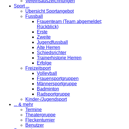
Vereinsauszeichnungen
Sport ...
Übersicht Sportangebot
Fussball
Frauenteam (Team abgemeldet;
Rückblick)
Erste
Zweite
Jugendfussball
Alte Herren
Schiedsrichter
Trainerhistorie Herren
Erfolge
Freizeitsport
Volleyball
Frauensportgruppen
Männersportgruppe
Badminton
Radsportgruppe
Kinder-/Jugendsport
... & mehr
Termine
Theatergruppe
Fleckenturnier
Benutzer