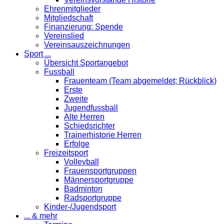
Ehrenmitglieder
Mitgliedschaft
Finanzierung: Spende
Vereinslied
Vereinsauszeichnungen
Sport ...
Übersicht Sportangebot
Fussball
Frauenteam (Team abgemeldet; Rückblick)
Erste
Zweite
Jugendfussball
Alte Herren
Schiedsrichter
Trainerhistorie Herren
Erfolge
Freizeitsport
Volleyball
Frauensportgruppen
Männersportgruppe
Badminton
Radsportgruppe
Kinder-/Jugendsport
... & mehr