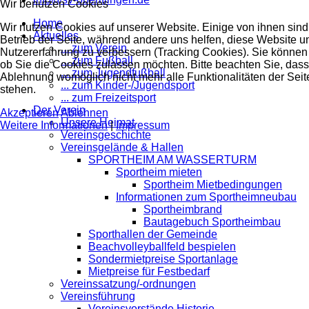
Wir benutzen Cookies
Home
Wir nutzen Cookies auf unserer Website. Einige von ihnen sind 
Aktuelles
Betrieb der Seite, während andere uns helfen, diese Website u
... zum Verein
Nutzererfahrung zu verbessern (Tracking Cookies). Sie können 
... zum Fußball
ob Sie die Cookies zulassen möchten. Bitte beachten Sie, dass
... zum Jugendfußball
Ablehnung womöglich nicht mehr alle Funktionalitäten der Seit
... zum Kinder-/Jugendsport
stehen.
... zum Freizeitsport
Der Verein
Akzeptieren
Ablehnen
Unsere Heimat
Weitere Informationen
|
Impressum
Vereinsgeschichte
Vereinsgelände & Hallen
SPORTHEIM AM WASSERTURM
Sportheim mieten
Sportheim Mietbedingungen
Informationen zum Sportheimneubau
Sportheimbrand
Bautagebuch Sportheimbau
Sporthallen der Gemeinde
Beachvolleyballfeld bespielen
Sondermietpreise Sportanlage
Mietpreise für Festbedarf
Vereinssatzung/-ordnungen
Vereinsführung
Vereinsvorstände Historie