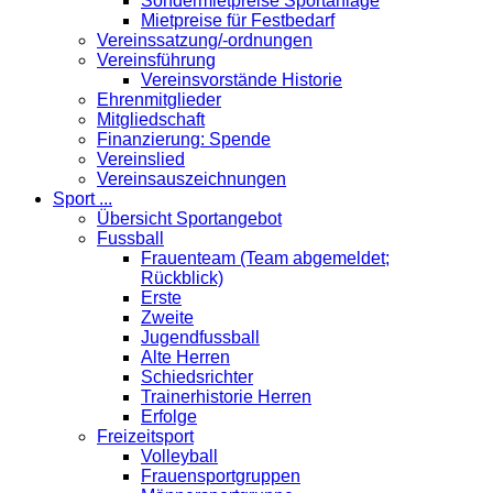
Sondermietpreise Sportanlage
Mietpreise für Festbedarf
Vereinssatzung/-ordnungen
Vereinsführung
Vereinsvorstände Historie
Ehrenmitglieder
Mitgliedschaft
Finanzierung: Spende
Vereinslied
Vereinsauszeichnungen
Sport ...
Übersicht Sportangebot
Fussball
Frauenteam (Team abgemeldet;
Rückblick)
Erste
Zweite
Jugendfussball
Alte Herren
Schiedsrichter
Trainerhistorie Herren
Erfolge
Freizeitsport
Volleyball
Frauensportgruppen