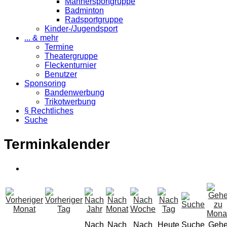
Männersportgruppe
Badminton
Radsportgruppe
Kinder-/Jugendsport
... & mehr
Termine
Theatergruppe
Fleckenturnier
Benutzer
Sponsoring
Bandenwerbung
Trikotwerbung
§ Rechtliches
Suche
Terminkalender
Nach
Nach
Nach
Heute
Suche
Geh