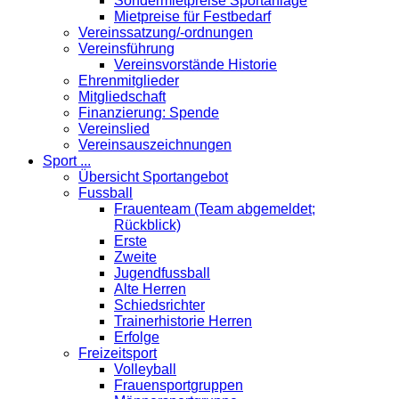
Sondermietpreise Sportanlage
Mietpreise für Festbedarf
Vereinssatzung/-ordnungen
Vereinsführung
Vereinsvorstände Historie
Ehrenmitglieder
Mitgliedschaft
Finanzierung: Spende
Vereinslied
Vereinsauszeichnungen
Sport ...
Übersicht Sportangebot
Fussball
Frauenteam (Team abgemeldet;
Rückblick)
Erste
Zweite
Jugendfussball
Alte Herren
Schiedsrichter
Trainerhistorie Herren
Erfolge
Freizeitsport
Volleyball
Frauensportgruppen