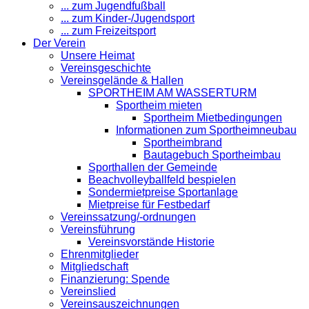
... zum Jugendfußball
... zum Kinder-/Jugendsport
... zum Freizeitsport
Der Verein
Unsere Heimat
Vereinsgeschichte
Vereinsgelände & Hallen
SPORTHEIM AM WASSERTURM
Sportheim mieten
Sportheim Mietbedingungen
Informationen zum Sportheimneubau
Sportheimbrand
Bautagebuch Sportheimbau
Sporthallen der Gemeinde
Beachvolleyballfeld bespielen
Sondermietpreise Sportanlage
Mietpreise für Festbedarf
Vereinssatzung/-ordnungen
Vereinsführung
Vereinsvorstände Historie
Ehrenmitglieder
Mitgliedschaft
Finanzierung: Spende
Vereinslied
Vereinsauszeichnungen