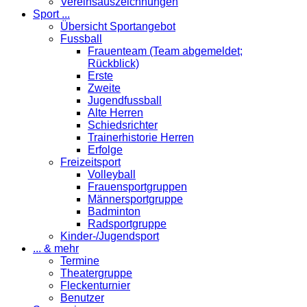
Vereinsauszeichnungen
Sport ...
Übersicht Sportangebot
Fussball
Frauenteam (Team abgemeldet;
Rückblick)
Erste
Zweite
Jugendfussball
Alte Herren
Schiedsrichter
Trainerhistorie Herren
Erfolge
Freizeitsport
Volleyball
Frauensportgruppen
Männersportgruppe
Badminton
Radsportgruppe
Kinder-/Jugendsport
... & mehr
Termine
Theatergruppe
Fleckenturnier
Benutzer