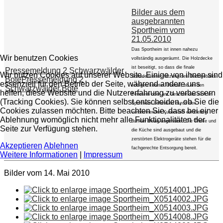
Bilder aus dem
ausgebrannten
Sportheim vom
21.05.2010
Das Sportheim ist innen nahezu
Wir benutzen Cookies
vollständig ausgeräumt. Die Holzdecke
ist beseitigt, so dass die finale
Pressemeldung 2 Schwarzwälder
Wir nutzen Cookies auf unserer Website. Einige von ihnen sind
Schadenseinschätzung des Dachgebälks
Bote
Pressemeldung 2
essenziell für den Betrieb der Seite, während andere uns
erfolgen konnte. Überall, ob an den
Schwarzwälder Bote
helfen, diese Website und die Nutzererfahrung zu verbessern
Fenstern oder am Geschirr das sich im
(Tracking Cookies). Sie können selbst entscheiden, ob Sie die
Sportheim befand ist durch den
Cookies zulassen möchten. Bitte beachten Sie, dass bei einer
verbrennenden Kunststoff ein klebirg
Ablehnung womöglich nicht mehr alle Funktionalitäten der
dunkler Belag angehaftet. Die Theke und
Seite zur Verfügung stehen.
die Küche sind ausgebaut und die
zerstörten Elektrogeräte stehen für die
Akzeptieren
Ablehnen
fachgerechte Entsorgung bereit.
Weitere Informationen
|
Impressum
Bilder vom 14. Mai 2010