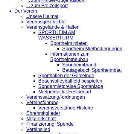
... zum Kinder-/Jugendsport
... zum Freizeitsport
Der Verein
Unsere Heimat
Vereinsgeschichte
Vereinsgelände & Hallen
SPORTHEIM AM
WASSERTURM
Sportheim mieten
Sportheim Mietbedingungen
Informationen zum
Sportheimneubau
Sportheimbrand
Bautagebuch Sportheimbau
Sporthallen der Gemeinde
Beachvolleyballfeld bespielen
Sondermietpreise Sportanlage
Mietpreise für Festbedarf
Vereinssatzung/-ordnungen
Vereinsführung
Vereinsvorstände Historie
Ehrenmitglieder
Mitgliedschaft
Finanzierung: Spende
Vereinslied