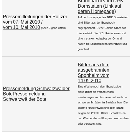
Brandnacht vom DRK
Dornstetten (Link auf
deren Homepage)
Pressemitteilungen der Polizei
Auf der Homepage des DRK Dornstetten
vom 07. Mai 2010
/
sind Bilder aus der Brandnacht
vom 10. Mai 2010
(Seite 3 ganz unten)
abgespeichert. Diese Galerie haben wir
hier verlinkt. Die DRK Kräfte waren mit
einem starken Aufgebot vor Ort und
haben die Löscharbeiten unterstützt und
gesichert.
Bilder aus dem
ausgebrannten
Sportheim vom
14.05.2010
Eine Woche nach dem Brand zeigen
Pressemeldung Schwarzwälder
diese Bilder die verheerenden
Bote
Pressemeldung
Zerstörungen im Gastraum und auch die
Schwarzwälder Bote
schweren Schäden im Sanitäranbau. Die
enorme Hitzeentwicklung beim Brand
zeigen die Pokale, Bilder, Schaltkästen
und Wimpel die zu Klumpen geschmolzen
oder verbrannt sind.