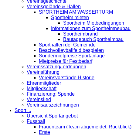
Vereinsgeschichte
Vereinsgelände & Hallen
SPORTHEIM AM WASSERTURM
Sportheim mieten
Sportheim Mietbedingungen
Informationen zum Sportheimneubau
Sportheimbrand
Bautagebuch Sportheimbau
Sporthallen der Gemeinde
Beachvolleyballfeld bespielen
Sondermietpreise Sportanlage
Mietpreise für Festbedarf
Vereinssatzung/-ordnungen
Vereinsführung
Vereinsvorstände Historie
Ehrenmitglieder
Mitgliedschaft
Finanzierung: Spende
Vereinslied
Vereinsauszeichnungen
Sport ...
Übersicht Sportangebot
Fussball
Frauenteam (Team abgemeldet; Rückblick)
Erste