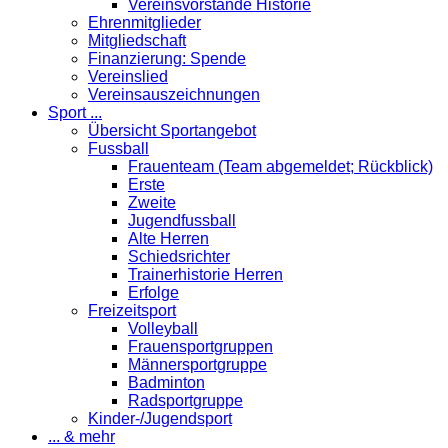
Vereinsvorstände Historie
Ehrenmitglieder
Mitgliedschaft
Finanzierung: Spende
Vereinslied
Vereinsauszeichnungen
Sport ...
Übersicht Sportangebot
Fussball
Frauenteam (Team abgemeldet; Rückblick)
Erste
Zweite
Jugendfussball
Alte Herren
Schiedsrichter
Trainerhistorie Herren
Erfolge
Freizeitsport
Volleyball
Frauensportgruppen
Männersportgruppe
Badminton
Radsportgruppe
Kinder-/Jugendsport
... & mehr