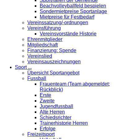
Sporthallen der Gemeinde
Beachvolleyballfeld bespielen
Sondermietpreise Sportanlage
Mietpreise für Festbedarf
Vereinssatzung/-ordnungen
Vereinsführung
Vereinsvorstände Historie
Ehrenmitglieder
Mitgliedschaft
Finanzierung: Spende
Vereinslied
Vereinsauszeichnungen
Sport ...
Übersicht Sportangebot
Fussball
Frauenteam (Team abgemeldet;
Rückblick)
Erste
Zweite
Jugendfussball
Alte Herren
Schiedsrichter
Trainerhistorie Herren
Erfolge
Freizeitsport