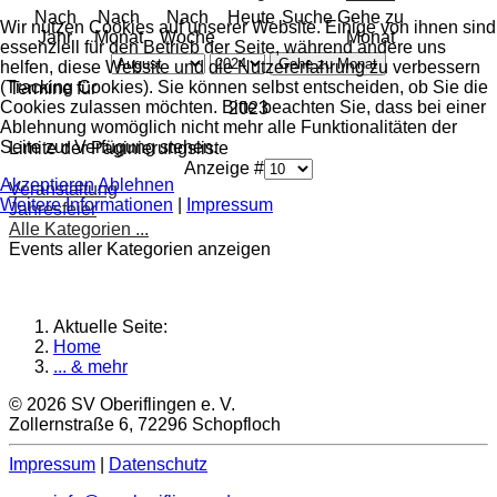
Nach
Nach
Nach
Heute
Suche
Gehe zu
Wir nutzen Cookies auf unserer Website. Einige von ihnen sind
Jahr
Monat
Woche
Monat
essenziell für den Betrieb der Seite, während andere uns
Gehe zu Monat
helfen, diese Website und die Nutzererfahrung zu verbessern
(Tracking Cookies). Sie können selbst entscheiden, ob Sie die
Termine für
Cookies zulassen möchten. Bitte beachten Sie, dass bei einer
2023
Ablehnung womöglich nicht mehr alle Funktionalitäten der
Seite zur Verfügung stehen.
Limite der Paginierungsliste
Anzeige #
Akzeptieren
Ablehnen
Veranstaltung
Weitere Informationen
|
Impressum
Jahresfeier
Alle Kategorien ...
Events aller Kategorien anzeigen
Aktuelle Seite:
Home
... & mehr
© 2026 SV Oberiflingen e. V.
Zollernstraße 6, 72296 Schopfloch
Impressum
|
Datenschutz