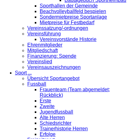
Bautagebuch Sportheimbau
Sporthallen der Gemeinde
Beachvolleyballfeld bespielen
Sondermietpreise Sportanlage
Mietpreise für Festbedarf
Vereinssatzung/-ordnungen
Vereinsführung
Vereinsvorstände Historie
Ehrenmitglieder
Mitgliedschaft
Finanzierung: Spende
Vereinslied
Vereinsauszeichnungen
Sport ...
Übersicht Sportangebot
Fussball
Frauenteam (Team abgemeldet;
Rückblick)
Erste
Zweite
Jugendfussball
Alte Herren
Schiedsrichter
Trainerhistorie Herren
Erfolge