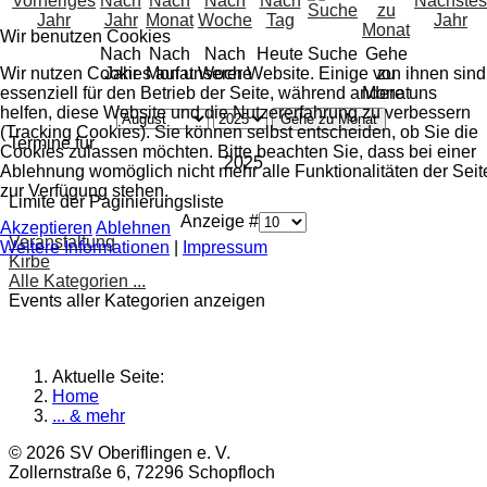
Wir benutzen Cookies
Nach
Nach
Nach
Heute
Suche
Gehe
Wir nutzen Cookies auf unserer Website. Einige von ihnen sind
Jahr
Monat
Woche
zu
essenziell für den Betrieb der Seite, während andere uns
Monat
helfen, diese Website und die Nutzererfahrung zu verbessern
Gehe zu Monat
(Tracking Cookies). Sie können selbst entscheiden, ob Sie die
Termine für
Cookies zulassen möchten. Bitte beachten Sie, dass bei einer
2025
Ablehnung womöglich nicht mehr alle Funktionalitäten der Seit
zur Verfügung stehen.
Limite der Paginierungsliste
Anzeige #
Akzeptieren
Ablehnen
Veranstaltung
Weitere Informationen
|
Impressum
Kirbe
Alle Kategorien ...
Events aller Kategorien anzeigen
Aktuelle Seite:
Home
... & mehr
© 2026 SV Oberiflingen e. V.
Zollernstraße 6, 72296 Schopfloch