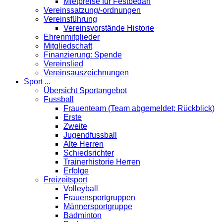
Mietpreise für Festbedarf
Vereinssatzung/-ordnungen
Vereinsführung
Vereinsvorstände Historie
Ehrenmitglieder
Mitgliedschaft
Finanzierung: Spende
Vereinslied
Vereinsauszeichnungen
Sport ...
Übersicht Sportangebot
Fussball
Frauenteam (Team abgemeldet; Rückblick)
Erste
Zweite
Jugendfussball
Alte Herren
Schiedsrichter
Trainerhistorie Herren
Erfolge
Freizeitsport
Volleyball
Frauensportgruppen
Männersportgruppe
Badminton