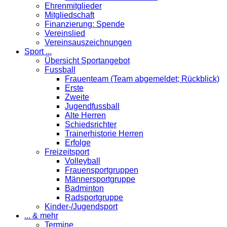
Ehrenmitglieder
Mitgliedschaft
Finanzierung: Spende
Vereinslied
Vereinsauszeichnungen
Sport ...
Übersicht Sportangebot
Fussball
Frauenteam (Team abgemeldet; Rückblick)
Erste
Zweite
Jugendfussball
Alte Herren
Schiedsrichter
Trainerhistorie Herren
Erfolge
Freizeitsport
Volleyball
Frauensportgruppen
Männersportgruppe
Badminton
Radsportgruppe
Kinder-/Jugendsport
... & mehr
Termine