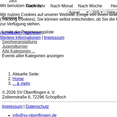
Wir benutzen Cookies
Nach Jahr
Nach Monat
Nach Woche
He
Gehe 
Wir nutzen Cookies auf unserer Website. Einige von ihnen sind
Termine für
(Tracking Cookies). Sie können selbst entscheiden, ob Sie die
zur Verfügung stehen.
Limite der Paginierungsliste
Akzeptieren
Ablehnen
Weitere Informationen
|
Impressum
Sportveranstaltung
Jugendturnier
Alle Kategorien ...
Events aller Kategorien anzeigen
Aktuelle Seite:
Home
... & mehr
© 2026 SV Oberiflingen e. V.
Zollernstraße 6, 72296 Schopfloch
Impressum
|
Datenschutz
info@sv-oberiflingen.de