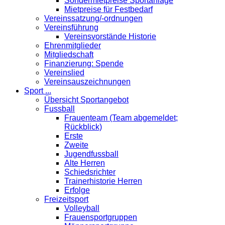
Sondermietpreise Sportanlage
Mietpreise für Festbedarf
Vereinssatzung/-ordnungen
Vereinsführung
Vereinsvorstände Historie
Ehrenmitglieder
Mitgliedschaft
Finanzierung: Spende
Vereinslied
Vereinsauszeichnungen
Sport ...
Übersicht Sportangebot
Fussball
Frauenteam (Team abgemeldet;
Rückblick)
Erste
Zweite
Jugendfussball
Alte Herren
Schiedsrichter
Trainerhistorie Herren
Erfolge
Freizeitsport
Volleyball
Frauensportgruppen