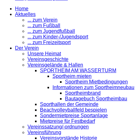
Home
Aktuelles
... zum Verein
... zum Fußball
... zum Jugendfußball
... zum Kinder-/Jugendsport
... zum Freizeitsport
Der Verein
Unsere Heimat
Vereinsgeschichte
Vereinsgelände & Hallen
SPORTHEIM AM WASSERTURM
Sportheim mieten
Sportheim Mietbedingungen
Informationen zum Sportheimneubau
Sportheimbrand
Bautagebuch Sportheimbau
Sporthallen der Gemeinde
Beachvolleyballfeld bespielen
Sondermietpreise Sportanlage
Mietpreise für Festbedarf
Vereinssatzung/-ordnungen
Vereinsführung
Vereinsvorstände Historie