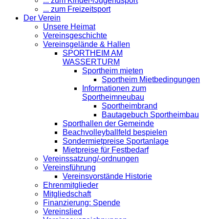
... zum Kinder-/Jugendsport
... zum Freizeitsport
Der Verein
Unsere Heimat
Vereinsgeschichte
Vereinsgelände & Hallen
SPORTHEIM AM
WASSERTURM
Sportheim mieten
Sportheim Mietbedingungen
Informationen zum
Sportheimneubau
Sportheimbrand
Bautagebuch Sportheimbau
Sporthallen der Gemeinde
Beachvolleyballfeld bespielen
Sondermietpreise Sportanlage
Mietpreise für Festbedarf
Vereinssatzung/-ordnungen
Vereinsführung
Vereinsvorstände Historie
Ehrenmitglieder
Mitgliedschaft
Finanzierung: Spende
Vereinslied