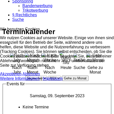
Sponsoring
Bandenwerbung
Trikotwerbung
§ Rechtliches
Suche
Wir benutzen Cookies
Terminkalender
Wir nutzen Cookies auf unserer Website. Einige von ihnen sind
essenziell für den Betrieb der Seite, während andere uns
helfen, diese Website und die Nutzererfahrung zu verbessern
(Tracking Cookies). Sie können selbst entscheiden, ob Sie die
Cookies zulassen möchten. Bitte beachten Sie, dass bei einer
Ablehnung womöglich nicht mehr alle Funktionalitäten der
Seite zur Verfügung stehen.
Nach
Nach
Nach
Heute
Suche
Gehe zu
Jahr
Monat
Woche
Monat
Akzeptieren
Ablehnen
Weitere Informationen
|
Impressum
Gehe zu Monat
Events für
Samstag, 09. September 2023
Keine Termine