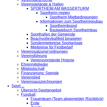
Vereinsgelände & Hallen
SPORTHEIM AM WASSERTURM
Sportheim mieten
Sportheim Mietbedingungen
Informationen zum Sportheimneubau
Sportheimbrand
Bautagebuch Sportheimbau
Sporthallen der Gemeinde
Beachvolleyballfeld bespielen
Sondermietpreise Sportanlage
Mietpreise für Festbedarf
Vereinssatzung/-ordnungen
Vereinsführung
Vereinsvorstände Historie
Ehrenmitglieder
Mitgliedschaft
Finanzierung: Spende
Vereinslied
Vereinsauszeichnungen
Sport ...
Übersicht Sportangebot
Fussball
Frauenteam (Team abgemeldet; Rückblick)
Erste