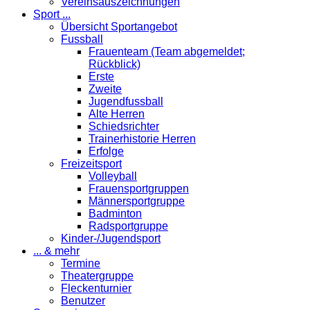
Vereinsauszeichnungen
Sport ...
Übersicht Sportangebot
Fussball
Frauenteam (Team abgemeldet;
Rückblick)
Erste
Zweite
Jugendfussball
Alte Herren
Schiedsrichter
Trainerhistorie Herren
Erfolge
Freizeitsport
Volleyball
Frauensportgruppen
Männersportgruppe
Badminton
Radsportgruppe
Kinder-/Jugendsport
... & mehr
Termine
Theatergruppe
Fleckenturnier
Benutzer