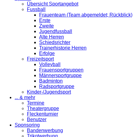
Übersicht Sportangebot
Fussball
Frauenteam (Team abgemeldet; Rückblick)
Erste
Zweite
Jugendfussball
Alte Herren
Schiedsrichter
Trainerhistorie Herren
Erfolge
Freizeitsport
Volleyball
Frauensportgruppen
Männersportgruppe
Badminton
Radsportgruppe
Kinder-/Jugendsport
... & mehr
Termine
Theatergruppe
Fleckenturnier
Benutzer
Sponsoring
Bandenwerbung
Trikotwerbung