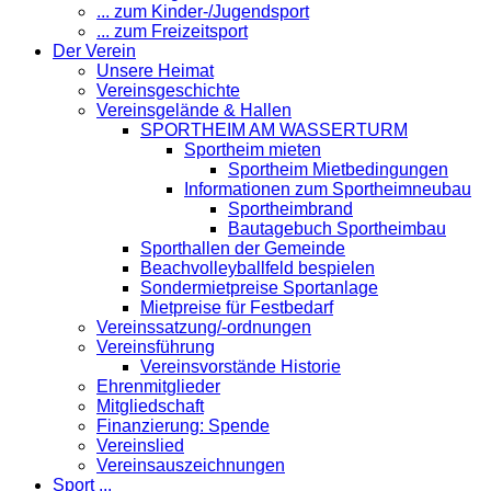
... zum Kinder-/Jugendsport
... zum Freizeitsport
Der Verein
Unsere Heimat
Vereinsgeschichte
Vereinsgelände & Hallen
SPORTHEIM AM WASSERTURM
Sportheim mieten
Sportheim Mietbedingungen
Informationen zum Sportheimneubau
Sportheimbrand
Bautagebuch Sportheimbau
Sporthallen der Gemeinde
Beachvolleyballfeld bespielen
Sondermietpreise Sportanlage
Mietpreise für Festbedarf
Vereinssatzung/-ordnungen
Vereinsführung
Vereinsvorstände Historie
Ehrenmitglieder
Mitgliedschaft
Finanzierung: Spende
Vereinslied
Vereinsauszeichnungen
Sport ...