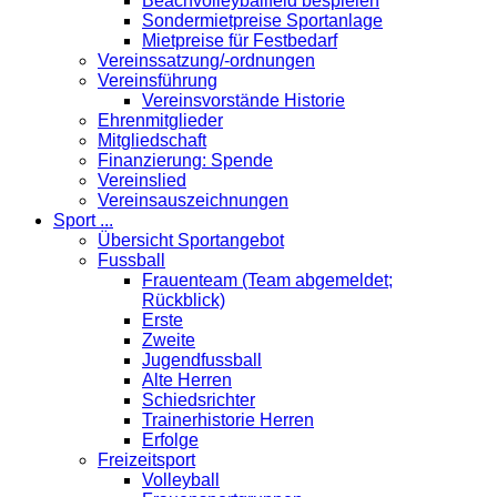
Beachvolleyballfeld bespielen
Sondermietpreise Sportanlage
Mietpreise für Festbedarf
Vereinssatzung/-ordnungen
Vereinsführung
Vereinsvorstände Historie
Ehrenmitglieder
Mitgliedschaft
Finanzierung: Spende
Vereinslied
Vereinsauszeichnungen
Sport ...
Übersicht Sportangebot
Fussball
Frauenteam (Team abgemeldet;
Rückblick)
Erste
Zweite
Jugendfussball
Alte Herren
Schiedsrichter
Trainerhistorie Herren
Erfolge
Freizeitsport
Volleyball