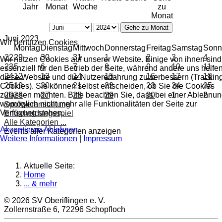
Jahr
Monat
Woche
zu
Monat
Gehe zu Monat
Juni 2023
Wir benutzen Cookies
Montag
Dienstag
Mittwoch
Donnerstag
Freitag
Samstag
Sonn
22
29
30
31
1
2
3
4
Wir nutzen Cookies auf unserer Website. Einige von ihnen sind
23
5
6
7
8
9
10
11
essenziell für den Betrieb der Seite, während andere uns helfen
24
12
13
14
15
16
17
18
diese Website und die Nutzererfahrung zu verbessern (Trackin
25
19
20
21
22
23
24
25
Cookies). Sie können selbst entscheiden, ob Sie die Cookies
zulassen möchten. Bitte beachten Sie, dass bei einer Ablehnu
26
26
27
28
29
30
1
2
womöglich nicht mehr alle Funktionalitäten der Seite zur
Sportveranstaltung
Verfügung stehen.
Entscheidungsspiel
Alle Kategorien ...
Akzeptieren
Ablehnen
Events aller Kategorien anzeigen
Weitere Informationen
|
Impressum
Aktuelle Seite:
Home
... & mehr
© 2026 SV Oberiflingen e. V.
Zollernstraße 6, 72296 Schopfloch