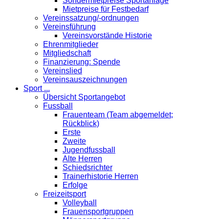
Sondermietpreise Sportanlage
Mietpreise für Festbedarf
Vereinssatzung/-ordnungen
Vereinsführung
Vereinsvorstände Historie
Ehrenmitglieder
Mitgliedschaft
Finanzierung: Spende
Vereinslied
Vereinsauszeichnungen
Sport ...
Übersicht Sportangebot
Fussball
Frauenteam (Team abgemeldet;
Rückblick)
Erste
Zweite
Jugendfussball
Alte Herren
Schiedsrichter
Trainerhistorie Herren
Erfolge
Freizeitsport
Volleyball
Frauensportgruppen