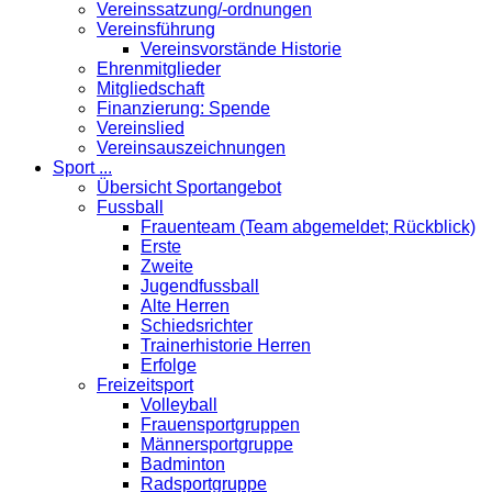
Vereinssatzung/-ordnungen
Vereinsführung
Vereinsvorstände Historie
Ehrenmitglieder
Mitgliedschaft
Finanzierung: Spende
Vereinslied
Vereinsauszeichnungen
Sport ...
Übersicht Sportangebot
Fussball
Frauenteam (Team abgemeldet; Rückblick)
Erste
Zweite
Jugendfussball
Alte Herren
Schiedsrichter
Trainerhistorie Herren
Erfolge
Freizeitsport
Volleyball
Frauensportgruppen
Männersportgruppe
Badminton
Radsportgruppe