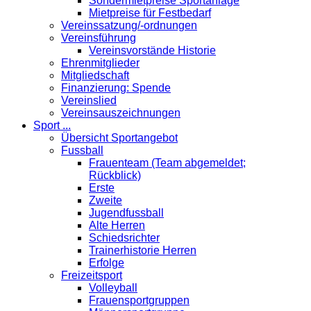
Sondermietpreise Sportanlage
Mietpreise für Festbedarf
Vereinssatzung/-ordnungen
Vereinsführung
Vereinsvorstände Historie
Ehrenmitglieder
Mitgliedschaft
Finanzierung: Spende
Vereinslied
Vereinsauszeichnungen
Sport ...
Übersicht Sportangebot
Fussball
Frauenteam (Team abgemeldet;
Rückblick)
Erste
Zweite
Jugendfussball
Alte Herren
Schiedsrichter
Trainerhistorie Herren
Erfolge
Freizeitsport
Volleyball
Frauensportgruppen