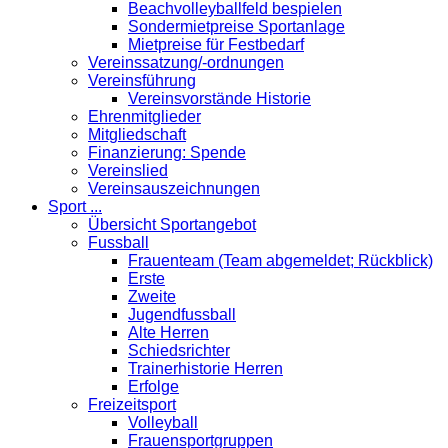
Beachvolleyballfeld bespielen
Sondermietpreise Sportanlage
Mietpreise für Festbedarf
Vereinssatzung/-ordnungen
Vereinsführung
Vereinsvorstände Historie
Ehrenmitglieder
Mitgliedschaft
Finanzierung: Spende
Vereinslied
Vereinsauszeichnungen
Sport ...
Übersicht Sportangebot
Fussball
Frauenteam (Team abgemeldet; Rückblick)
Erste
Zweite
Jugendfussball
Alte Herren
Schiedsrichter
Trainerhistorie Herren
Erfolge
Freizeitsport
Volleyball
Frauensportgruppen