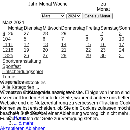
Jahr
Monat
Woche
zu
Monat
Gehe zu Monat
März 2024
Montag
Dienstag
Mittwoch
Donnerstag
Freitag
Samstag
Sonn
9
26
27
28
29
1
2
3
10
4
5
6
7
8
9
10
11
11
12
13
14
15
16
17
12
18
19
20
21
22
23
24
13
25
26
27
28
29
30
31
Sportveranstaltung
Sportfest
Entscheidungsspiel
Turnier
Jugendturnier
Wir benutzen Cookies
Alle Kategorien ...
Wir nutzen Cookies auf unserer Website. Einige von ihnen sind
Events aller Kategorien anzeigen
essenziell für den Betrieb der Seite, während andere uns helfen
Website und die Nutzererfahrung zu verbessern (Tracking Cook
können selbst entscheiden, ob Sie die Cookies zulassen möchte
Aktuelle Seite:
beachten Sie, dass bei einer Ablehnung womöglich nicht mehr 
Home
Funktionalitäten der Seite zur Verfügung stehen.
... & mehr
Akzeptieren
Ablehnen