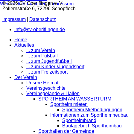
© 2026 SV Oberiflingen e. V.
Weitere Informationen
|
Impressum
Zollernstraße 6, 72296 Schopfloch
Impressum
|
Datenschutz
info@sv-oberiflingen.de
Home
Aktuelles
... zum Verein
... zum Fußball
... zum Jugendfußball
... zum Kinder-/Jugendsport
... zum Freizeitsport
Der Verein
Unsere Heimat
Vereinsgeschichte
Vereinsgelände & Hallen
SPORTHEIM AM WASSERTURM
Sportheim mieten
Sportheim Mietbedingungen
Informationen zum Sportheimneubau
Sportheimbrand
Bautagebuch Sportheimbau
Sporthallen der Gemeinde