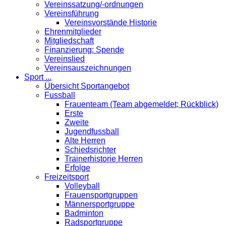
Vereinssatzung/-ordnungen
Vereinsführung
Vereinsvorstände Historie
Ehrenmitglieder
Mitgliedschaft
Finanzierung: Spende
Vereinslied
Vereinsauszeichnungen
Sport ...
Übersicht Sportangebot
Fussball
Frauenteam (Team abgemeldet; Rückblick)
Erste
Zweite
Jugendfussball
Alte Herren
Schiedsrichter
Trainerhistorie Herren
Erfolge
Freizeitsport
Volleyball
Frauensportgruppen
Männersportgruppe
Badminton
Radsportgruppe