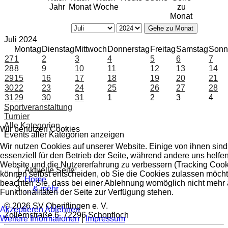
Jahr
Monat
Woche
zu
Monat
Gehe zu Monat
Juli 2024
Montag
Dienstag
Mittwoch
Donnerstag
Freitag
Samstag
Sonn
27
1
2
3
4
5
6
7
28
8
9
10
11
12
13
14
29
15
16
17
18
19
20
21
30
22
23
24
25
26
27
28
31
29
30
31
1
2
3
4
Sportveranstaltung
Turnier
Alle Kategorien ...
Wir benutzen Cookies
Events aller Kategorien anzeigen
Wir nutzen Cookies auf unserer Website. Einige von ihnen sind
essenziell für den Betrieb der Seite, während andere uns helfen
Website und die Nutzererfahrung zu verbessern (Tracking Cook
Aktuelle Seite:
können selbst entscheiden, ob Sie die Cookies zulassen möchte
Home
beachten Sie, dass bei einer Ablehnung womöglich nicht mehr 
... & mehr
Funktionalitäten der Seite zur Verfügung stehen.
© 2026 SV Oberiflingen e. V.
Akzeptieren
Ablehnen
Zollernstraße 6, 72296 Schopfloch
Weitere Informationen
|
Impressum