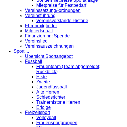
Sondermietpreise Sportanlage
Mietpreise für Festbedarf
Vereinssatzung/-ordnungen
Vereinsführung
Vereinsvorstände Historie
Ehrenmitglieder
Mitgliedschaft
Finanzierung: Spende
Vereinslied
Vereinsauszeichnungen
Sport ...
Übersicht Sportangebot
Fussball
Frauenteam (Team abgemeldet;
Rückblick)
Erste
Zweite
Jugendfussball
Alte Herren
Schiedsrichter
Trainerhistorie Herren
Erfolge
Freizeitsport
Volleyball
Frauensportgruppen