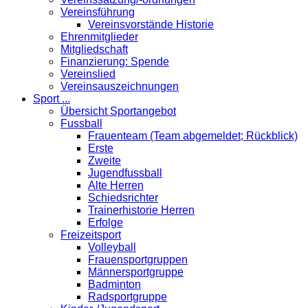
Vereinsführung
Vereinsvorstände Historie
Ehrenmitglieder
Mitgliedschaft
Finanzierung: Spende
Vereinslied
Vereinsauszeichnungen
Sport ...
Übersicht Sportangebot
Fussball
Frauenteam (Team abgemeldet; Rückblick)
Erste
Zweite
Jugendfussball
Alte Herren
Schiedsrichter
Trainerhistorie Herren
Erfolge
Freizeitsport
Volleyball
Frauensportgruppen
Männersportgruppe
Badminton
Radsportgruppe