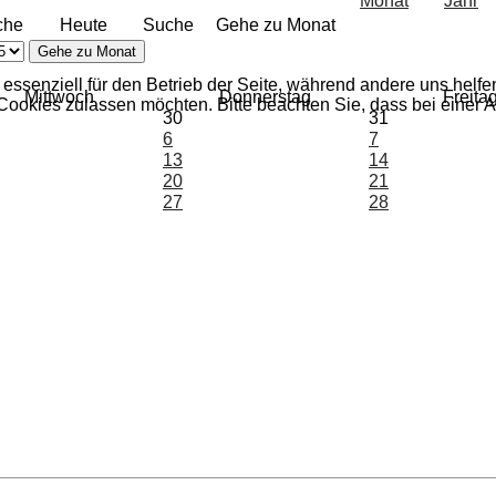
che
Heute
Suche
Gehe zu Monat
Gehe zu Monat
 essenziell für den Betrieb der Seite, während andere uns helf
Mittwoch
Donnerstag
Freita
 Cookies zulassen möchten. Bitte beachten Sie, dass bei einer 
30
31
6
7
13
14
20
21
27
28