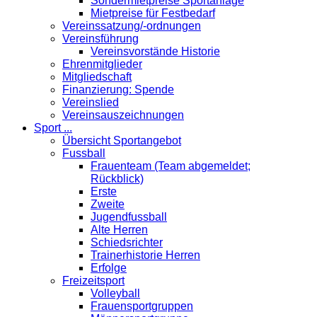
Sondermietpreise Sportanlage
Mietpreise für Festbedarf
Vereinssatzung/-ordnungen
Vereinsführung
Vereinsvorstände Historie
Ehrenmitglieder
Mitgliedschaft
Finanzierung: Spende
Vereinslied
Vereinsauszeichnungen
Sport ...
Übersicht Sportangebot
Fussball
Frauenteam (Team abgemeldet;
Rückblick)
Erste
Zweite
Jugendfussball
Alte Herren
Schiedsrichter
Trainerhistorie Herren
Erfolge
Freizeitsport
Volleyball
Frauensportgruppen