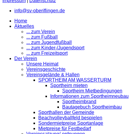
Impressum
|
Datenschutz
info@sv-oberiflingen.de
Home
Aktuelles
... zum Verein
... zum Fußball
... zum Jugendfußball
... zum Kinder-/Jugendsport
... zum Freizeitsport
Der Verein
Unsere Heimat
Vereinsgeschichte
Vereinsgelände & Hallen
SPORTHEIM AM WASSERTURM
Sportheim mieten
Sportheim Mietbedingungen
Informationen zum Sportheimneubau
Sportheimbrand
Bautagebuch Sportheimbau
Sporthallen der Gemeinde
Beachvolleyballfeld bespielen
Sondermietpreise Sportanlage
Mietpreise für Festbedarf
Vereinssatzung/-ordnungen