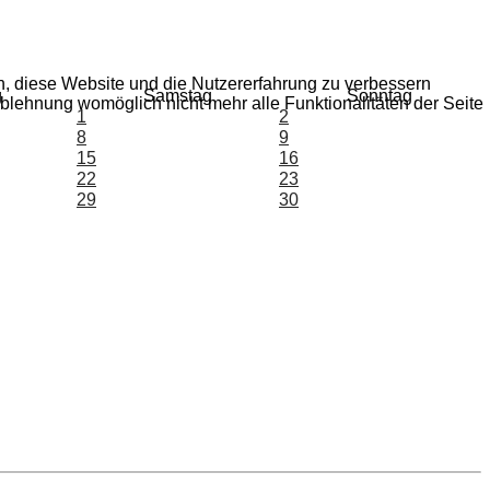
en, diese Website und die Nutzererfahrung zu verbessern
g
Samstag
Sonntag
Ablehnung womöglich nicht mehr alle Funktionalitäten der Seite
1
2
8
9
15
16
22
23
29
30