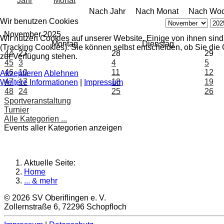
Nach Jahr
Nach Monat
Nach Wo
Wir benutzen Cookies
November 2025
Wir nutzen Cookies auf unserer Website. Einige von ihnen sind
Montag
Dienstag
(Tracking Cookies). Sie können selbst entscheiden, ob Sie die
44
27
28
29
zur Verfügung stehen.
45
3
4
5
46
10
11
12
Akzeptieren
Ablehnen
47
17
18
19
Weitere Informationen
|
Impressum
48
24
25
26
Sportveranstaltung
Turnier
Alle Kategorien ...
Events aller Kategorien anzeigen
Aktuelle Seite:
Home
... & mehr
© 2026 SV Oberiflingen e. V.
Zollernstraße 6, 72296 Schopfloch