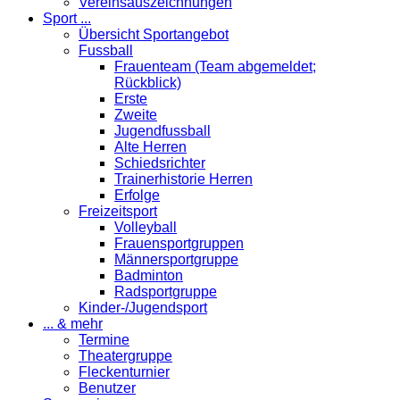
Vereinsauszeichnungen
Sport ...
Übersicht Sportangebot
Fussball
Frauenteam (Team abgemeldet;
Rückblick)
Erste
Zweite
Jugendfussball
Alte Herren
Schiedsrichter
Trainerhistorie Herren
Erfolge
Freizeitsport
Volleyball
Frauensportgruppen
Männersportgruppe
Badminton
Radsportgruppe
Kinder-/Jugendsport
... & mehr
Termine
Theatergruppe
Fleckenturnier
Benutzer