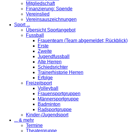
Mitgliedschaft
Finanzierung: Spende
Vereinslied
Vereinsauszeichnungen
Sport ...
Übersicht Sportangebot
Fussball
Frauenteam (Team abgemeldet; Rückblick)
Erste
Zweite
Jugendfussball
Alte Herren
Schiedsrichter
Trainerhistorie Herren
Erfolge
Freizeitsport
Volleyball
Frauensportgruppen
Männersportgruppe
Badminton
Radsportgruppe
Kinder-/Jugendsport
... & mehr
Termine
Theatergruppe