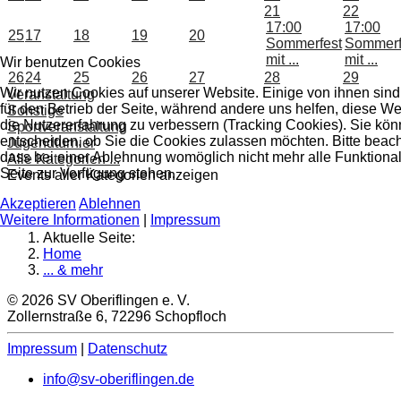
21
22
17:00
17:00
25
17
18
19
20
Sommerfest
Sommerf
mit ...
mit ...
Wir benutzen Cookies
26
24
25
26
27
28
29
Wir nutzen Cookies auf unserer Website. Einige von ihnen sind
Veranstaltung
für den Betrieb der Seite, während andere uns helfen, diese W
Sonstige
die Nutzererfahrung zu verbessern (Tracking Cookies). Sie kön
Sportveranstaltung
entscheiden, ob Sie die Cookies zulassen möchten. Bitte beach
Jugendturnier
dass bei einer Ablehnung womöglich nicht mehr alle Funktional
Alle Kategorien ...
Seite zur Verfügung stehen.
Events aller Kategorien anzeigen
Akzeptieren
Ablehnen
Weitere Informationen
|
Impressum
Aktuelle Seite:
Home
... & mehr
© 2026 SV Oberiflingen e. V.
Zollernstraße 6, 72296 Schopfloch
Impressum
|
Datenschutz
info@sv-oberiflingen.de