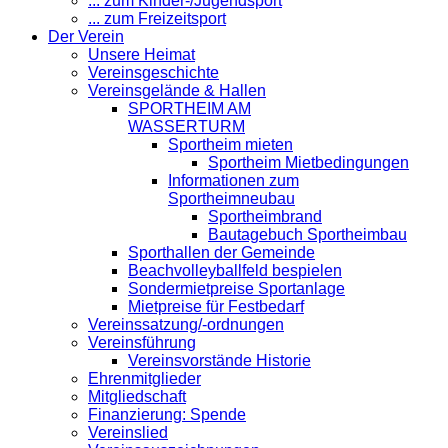
... zum Kinder-/Jugendsport
... zum Freizeitsport
Der Verein
Unsere Heimat
Vereinsgeschichte
Vereinsgelände & Hallen
SPORTHEIM AM
WASSERTURM
Sportheim mieten
Sportheim Mietbedingungen
Informationen zum
Sportheimneubau
Sportheimbrand
Bautagebuch Sportheimbau
Sporthallen der Gemeinde
Beachvolleyballfeld bespielen
Sondermietpreise Sportanlage
Mietpreise für Festbedarf
Vereinssatzung/-ordnungen
Vereinsführung
Vereinsvorstände Historie
Ehrenmitglieder
Mitgliedschaft
Finanzierung: Spende
Vereinslied