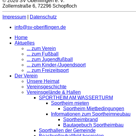
© 2026 SV Oberiflingen e. V.
Zollernstraße 6, 72296 Schopfloch
Impressum
|
Datenschutz
info@sv-oberiflingen.de
Home
Aktuelles
... zum Verein
... zum Fußball
... zum Jugendfußball
... zum Kinder-/Jugendsport
... zum Freizeitsport
Der Verein
Unsere Heimat
Vereinsgeschichte
Vereinsgelände & Hallen
SPORTHEIM AM WASSERTURM
Sportheim mieten
Sportheim Mietbedingungen
Informationen zum Sportheimneubau
Sportheimbrand
Bautagebuch Sportheimbau
Sporthallen der Gemeinde
Beachvolleyballfeld bespielen