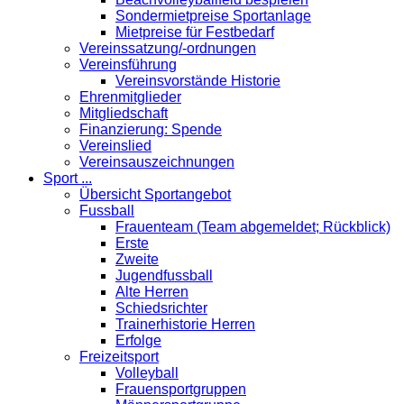
Sondermietpreise Sportanlage
Mietpreise für Festbedarf
Vereinssatzung/-ordnungen
Vereinsführung
Vereinsvorstände Historie
Ehrenmitglieder
Mitgliedschaft
Finanzierung: Spende
Vereinslied
Vereinsauszeichnungen
Sport ...
Übersicht Sportangebot
Fussball
Frauenteam (Team abgemeldet; Rückblick)
Erste
Zweite
Jugendfussball
Alte Herren
Schiedsrichter
Trainerhistorie Herren
Erfolge
Freizeitsport
Volleyball
Frauensportgruppen