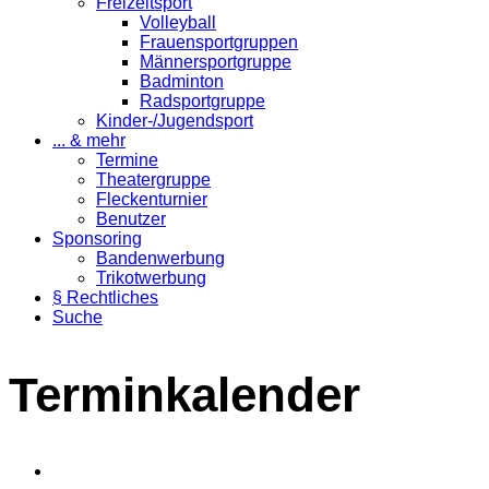
Freizeitsport
Volleyball
Frauensportgruppen
Männersportgruppe
Badminton
Radsportgruppe
Kinder-/Jugendsport
... & mehr
Termine
Theatergruppe
Fleckenturnier
Benutzer
Sponsoring
Bandenwerbung
Trikotwerbung
§ Rechtliches
Suche
Terminkalender