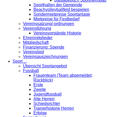
Bautagebuch Sportheimbau
Sporthallen der Gemeinde
Beachvolleyballfeld bespielen
Sondermietpreise Sportanlage
Mietpreise für Festbedarf
Vereinssatzung/-ordnungen
Vereinsführung
Vereinsvorstände Historie
Ehrenmitglieder
Mitgliedschaft
Finanzierung: Spende
Vereinslied
Vereinsauszeichnungen
Sport ...
Übersicht Sportangebot
Fussball
Frauenteam (Team abgemeldet;
Rückblick)
Erste
Zweite
Jugendfussball
Alte Herren
Schiedsrichter
Trainerhistorie Herren
Erfolge