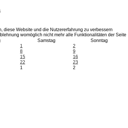
en, diese Website und die Nutzererfahrung zu verbessern
Ablehnung womöglich nicht mehr alle Funktionalitäten der Seite
g
Samstag
Sonntag
1
2
8
9
15
16
22
23
1
2