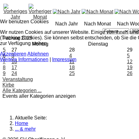
Wir benutzen Cookies
Nach Jahr
Nach Monat
Nach Wo
Wir nutzen Cookies auf unserer Website. Einige von ihnen sind
(Tracking Cookies). Sie können selbst entscheiden, ob Sie die
Februar 2025
zur Verfügung stehen.
Montag
Dienstag
5
27
28
29
Akzeptieren
Ablehnen
6
3
4
5
Weitere Informationen
|
Impressum
7
10
11
12
8
17
18
19
9
24
25
26
Veranstaltung
Kirbe
Alle Kategorien ...
Events aller Kategorien anzeigen
Aktuelle Seite:
Home
... & mehr